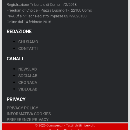
Registrazione Tribunale di Como: n°2/2018
Freedom of Choice - Piazza Duomo 17, 22100 Como
PIVA Cf e N° Iscr. Registro Imprese 03799020130
Online dal 14 febbraio 2018
REDAZIONE
CHI SIAMO
CONTATTI
CANALI
NEWSLAB
SOCIALAB
CRONACA
VIDEOLAB
PRIVACY
PRIVACY POLICY
INFORMATIVA COOKIES
PREFERENZE PRIVACY
© 2026 Comozero.it - Tutti i diritti riservati.