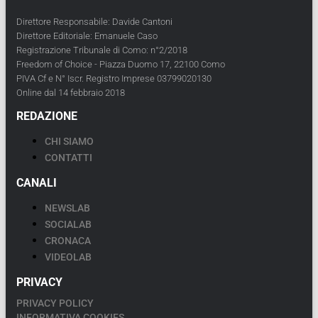
Direttore Responsabile: Davide Cantoni
Direttore Editoriale: Emanuele Caso
Registrazione Tribunale di Como: n°2/2018
Freedom of Choice - Piazza Duomo 17, 22100 Como
PIVA Cf e N° Iscr. Registro Imprese 03799020130
Online dal 14 febbraio 2018
REDAZIONE
CHI SIAMO
CONTATTI
CANALI
NEWSLAB
SOCIALAB
CRONACA
VIDEOLAB
PRIVACY
PRIVACY POLICY
INFORMATIVA COOKIES