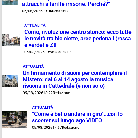
attracchi a tariffe irrisorie. Perché?”
06/08/2026
09:06
Redazione
ATTUALITÀ
Como, rivoluzione centro storico: ecco tutte
le novità tra biciclette, aree pedonali (rossa
e verde) e Ztl
05/08/2026
19:58
Redazione
ATTUALITÀ
Un firmamento di suoni per contemplare il
Mistero: dal 6 al 14 agosto la musica
risuona in Cattedrale (e non solo)
05/08/2026
18:22
Redazione
ATTUALITÀ
“Come è bello andare in giro”…con lo
scooter sul lungolago VIDEO
05/08/2026
17:57
Redazione