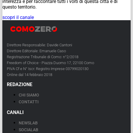
interezza e per raccontare tutti i volti di questa città e di
questo territorio.
scopri il canale
Direttore Responsabile: Davide Cantoni
Direttore Editoriale: Emanuele Caso
Registrazione Tribunale di Como: n°2/2018
Freedom of Choice - Piazza Duomo 17, 22100 Como
PIVA Cf e N° Iscr. Registro Imprese 03799020130
Online dal 14 febbraio 2018
REDAZIONE
CHI SIAMO
CONTATTI
CANALI
NEWSLAB
SOCIALAB