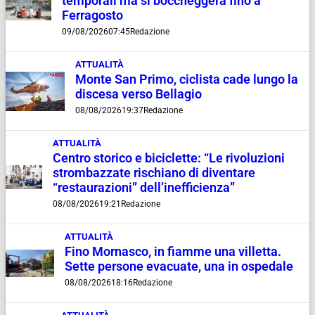
temporali ma si boccheggerà fino a
Ferragosto
09/08/2026
07:45
Redazione
ATTUALITÀ
Monte San Primo, ciclista cade lungo la
discesa verso Bellagio
08/08/2026
19:37
Redazione
ATTUALITÀ
Centro storico e biciclette: “Le rivoluzioni
strombazzate rischiano di diventare
“restaurazioni” dell’inefficienza”
08/08/2026
19:21
Redazione
ATTUALITÀ
Fino Mornasco, in fiamme una villetta.
Sette persone evacuate, una in ospedale
08/08/2026
18:16
Redazione