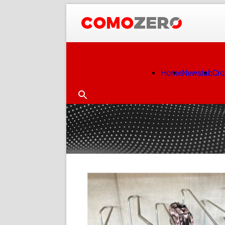
Home
Newslab
Cr