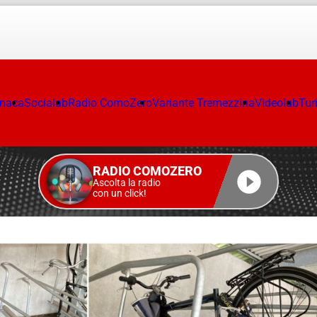
onaca
Socialab
Radio ComoZero
Variante Tremezzina
Videolab
Tur
RADIO COMOZERO
Ascolta la radio
con un click!