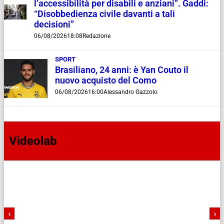
l’accessibilità per disabili e anziani”. Gaddi:
“Disobbedienza civile davanti a tali
decisioni”
06/08/2026
18:08
Redazione
SPORT
Brasiliano, 24 anni: è Yan Couto il
nuovo acquisto del Como
06/08/2026
16:00
Alessandro Gazzolo
Videolab
‹
›