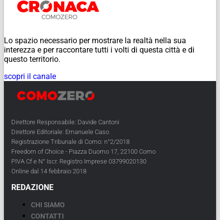
Lo spazio necessario per mostrare la realtà nella sua
interezza e per raccontare tutti i volti di questa città e di
questo territorio.
scopri il canale
Direttore Responsabile: Davide Cantoni
Direttore Editoriale: Emanuele Caso
Registrazione Tribunale di Como: n°2/2018
Freedom of Choice - Piazza Duomo 17, 22100 Como
PIVA Cf e N° Iscr. Registro Imprese 03799020130
Online dal 14 febbraio 2018
REDAZIONE
CHI SIAMO
CONTATTI