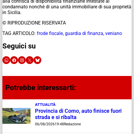
alla confisca di disponibilità finanziarie intestate al
condannato nonché di una unità immobiliare di sua proprietà
in Sicilia.
© RIPRODUZIONE RISERVATA
TAG ARTICOLO:
frode fiscale
,
guardia di finanza
,
veniano
Seguici su
Potrebbe interessarti:
ATTUALITÀ
Provincia di Como, auto finisce fuori
strada e si ribalta
06/08/2026
19:48
Redazione