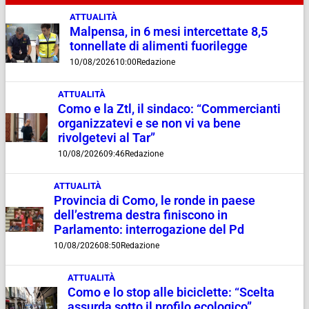
ATTUALITÀ
Malpensa, in 6 mesi intercettate 8,5
tonnellate di alimenti fuorilegge
10/08/2026
10:00
Redazione
ATTUALITÀ
Como e la Ztl, il sindaco: “Commercianti
organizzatevi e se non vi va bene
rivolgetevi al Tar”
10/08/2026
09:46
Redazione
ATTUALITÀ
Provincia di Como, le ronde in paese
dell’estrema destra finiscono in
Parlamento: interrogazione del Pd
10/08/2026
08:50
Redazione
ATTUALITÀ
Como e lo stop alle biciclette: “Scelta
assurda sotto il profilo ecologico”