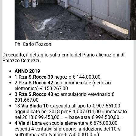
Ph: Carlo Pozzoni
Di seguito, il dettaglio sul triennIo del Piano alienazioni di
Palazzo Cernezzi.
ANNO 2019
1
P.za S.Rocco 39
negozio € 144.000,00
2
P.za S.Rocco 42
uso commerciale (negozio
elettronica) € 153.267,00
3
P.za S.Rocco 43
ex ambulatorio veterinario €
201.667,00
18
Via Binda 10
ex scuola all’aperto € 907.561,00
aggiudicato nel 2018 per € 1.007.011,00.= incassato
nel 2018 € 99.450,00.= – base asta € 994.500,00.=
4
Via di Lora
ex scuola elementare € 675.000,00
esperiti 4 tentativi si propone la riduzione del 10%
sull’ultima asta (valore € 750.000,00.= )