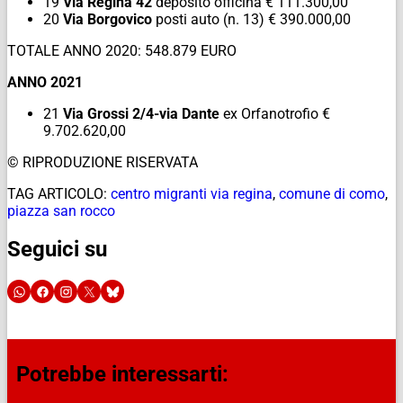
19
Via Regina 42
deposito officina € 111.300,00
20
Via Borgovico
posti auto (n. 13) € 390.000,00
TOTALE ANNO 2020: 548.879 EURO
ANNO 2021
21
Via Grossi 2/4-via Dante
ex Orfanotrofio €
9.702.620,00
© RIPRODUZIONE RISERVATA
TAG ARTICOLO:
centro migranti via regina
,
comune di como
,
piazza san rocco
Seguici su
Potrebbe interessarti: