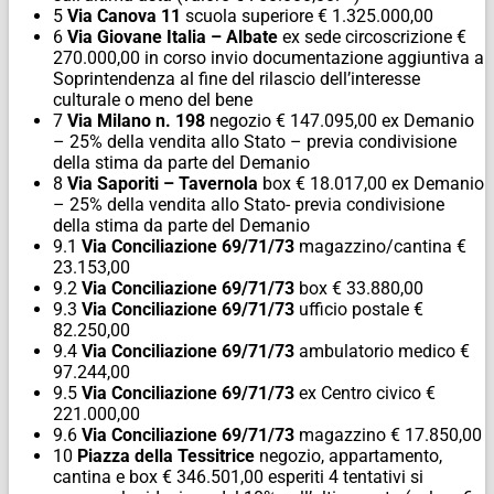
5
Via Canova 11
scuola superiore € 1.325.000,00
6
Via Giovane Italia – Albate
ex sede circoscrizione €
270.000,00 in corso invio documentazione aggiuntiva a
Soprintendenza al fine del rilascio dell’interesse
culturale o meno del bene
7
Via Milano n. 198
negozio € 147.095,00 ex Demanio
– 25% della vendita allo Stato – previa condivisione
della stima da parte del Demanio
8
Via Saporiti – Tavernola
box € 18.017,00 ex Demanio
– 25% della vendita allo Stato- previa condivisione
della stima da parte del Demanio
9.1
Via Conciliazione 69/71/73
magazzino/cantina €
23.153,00
9.2
Via Conciliazione 69/71/73
box € 33.880,00
9.3
Via Conciliazione 69/71/73
ufficio postale €
82.250,00
9.4
Via Conciliazione 69/71/73
ambulatorio medico €
97.244,00
9.5
Via Conciliazione 69/71/73
ex Centro civico €
221.000,00
9.6
Via Conciliazione 69/71/73
magazzino € 17.850,00
10
Piazza della Tessitrice
negozio, appartamento,
cantina e box € 346.501,00 esperiti 4 tentativi si