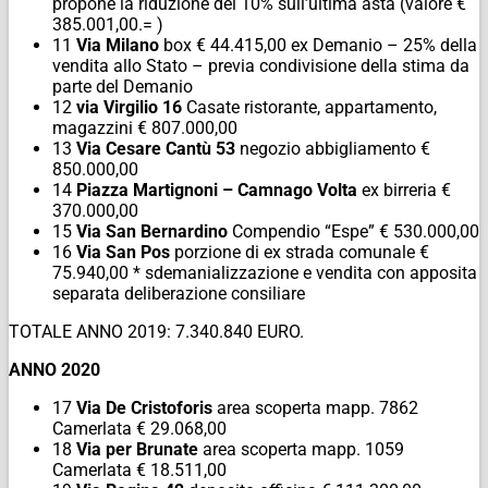
propone la riduzione del 10% sull’ultima asta (valore €
385.001,00.= )
11
Via Milano
box € 44.415,00 ex Demanio – 25% della
vendita allo Stato – previa condivisione della stima da
parte del Demanio
12
via Virgilio 16
Casate ristorante, appartamento,
magazzini € 807.000,00
13
Via Cesare Cantù 53
negozio abbigliamento €
850.000,00
14
Piazza Martignoni – Camnago Volta
ex birreria €
370.000,00
15
Via San Bernardino
Compendio “Espe” € 530.000,00
16
Via San Pos
porzione di ex strada comunale €
75.940,00 * sdemanializzazione e vendita con apposita
separata deliberazione consiliare
TOTALE ANNO 2019: 7.340.840 EURO.
ANNO 2020
17
Via De Cristoforis
area scoperta mapp. 7862
Camerlata € 29.068,00
18
Via per Brunate
area scoperta mapp. 1059
Camerlata € 18.511,00