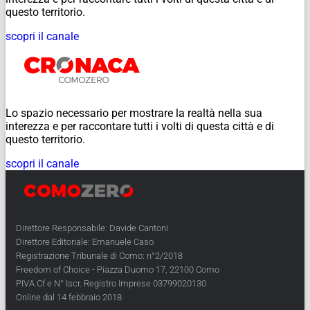
questo territorio.
scopri il canale
Lo spazio necessario per mostrare la realtà nella sua
interezza e per raccontare tutti i volti di questa città e di
questo territorio.
scopri il canale
Direttore Responsabile: Davide Cantoni
Direttore Editoriale: Emanuele Caso
Registrazione Tribunale di Como: n°2/2018
Freedom of Choice - Piazza Duomo 17, 22100 Como
PIVA Cf e N° Iscr. Registro Imprese 03799020130
Online dal 14 febbraio 2018