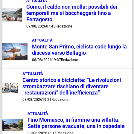
ATTUALITÀ
Como, il caldo non molla: possibili dei
temporali ma si boccheggerà fino a
Ferragosto
09/08/2026
07:45
Redazione
ATTUALITÀ
Monte San Primo, ciclista cade lungo la
discesa verso Bellagio
08/08/2026
19:37
Redazione
ATTUALITÀ
Centro storico e biciclette: “Le rivoluzioni
strombazzate rischiano di diventare
“restaurazioni” dell’inefficienza”
08/08/2026
19:21
Redazione
ATTUALITÀ
Fino Mornasco, in fiamme una villetta.
Sette persone evacuate, una in ospedale
08/08/2026
18:16
Redazione