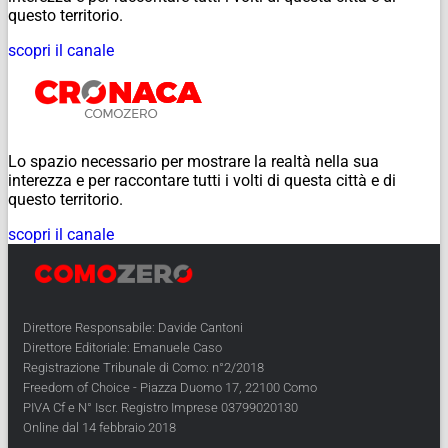
questo territorio.
scopri il canale
Lo spazio necessario per mostrare la realtà nella sua
interezza e per raccontare tutti i volti di questa città e di
questo territorio.
scopri il canale
Direttore Responsabile: Davide Cantoni
Direttore Editoriale: Emanuele Caso
Registrazione Tribunale di Como: n°2/2018
Freedom of Choice - Piazza Duomo 17, 22100 Como
PIVA Cf e N° Iscr. Registro Imprese 03799020130
Online dal 14 febbraio 2018