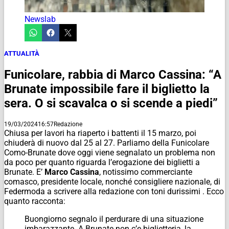
Newslab
ATTUALITÀ
Funicolare, rabbia di Marco Cassina: “A
Brunate impossibile fare il biglietto la
sera. O si scavalca o si scende a piedi”
19/03/2024
16:57
Redazione
Chiusa per lavori ha riaperto i battenti il 15 marzo, poi
chiuderà di nuovo dal 25 al 27. Parliamo della Funicolare
Como-Brunate dove oggi viene segnalato un problema non
da poco per quanto riguarda l’erogazione dei biglietti a
Brunate. E’
Marco Cassina
, notissimo commerciante
comasco, presidente locale, nonché consigliere nazionale, di
Federmoda a scrivere alla redazione con toni durissimi . Ecco
quanto racconta:
Buongiorno segnalo il perdurare di una situazione
imbarazzante. A Brunate non c’e biglietteria, la