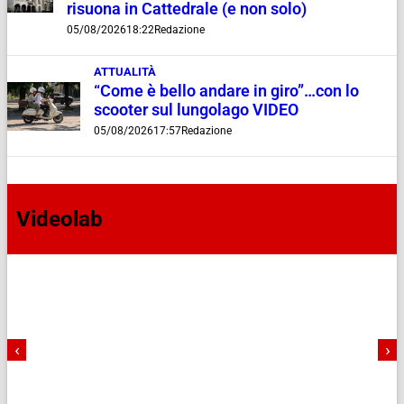
risuona in Cattedrale (e non solo)
05/08/2026
18:22
Redazione
ATTUALITÀ
“Come è bello andare in giro”…con lo
scooter sul lungolago VIDEO
05/08/2026
17:57
Redazione
Videolab
‹
›