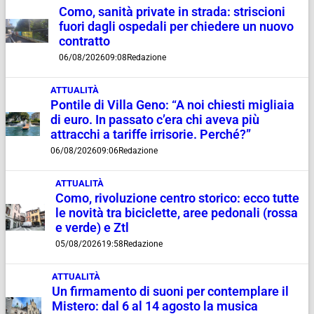
Como, sanità private in strada: striscioni
fuori dagli ospedali per chiedere un nuovo
contratto
06/08/2026
09:08
Redazione
ATTUALITÀ
Pontile di Villa Geno: “A noi chiesti migliaia
di euro. In passato c’era chi aveva più
attracchi a tariffe irrisorie. Perché?”
06/08/2026
09:06
Redazione
ATTUALITÀ
Como, rivoluzione centro storico: ecco tutte
le novità tra biciclette, aree pedonali (rossa
e verde) e Ztl
05/08/2026
19:58
Redazione
ATTUALITÀ
Un firmamento di suoni per contemplare il
Mistero: dal 6 al 14 agosto la musica