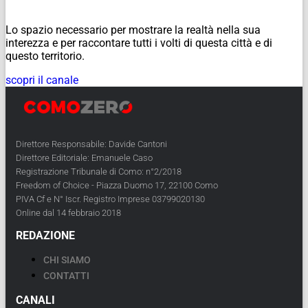
Lo spazio necessario per mostrare la realtà nella sua
interezza e per raccontare tutti i volti di questa città e di
questo territorio.
scopri il canale
Direttore Responsabile: Davide Cantoni
Direttore Editoriale: Emanuele Caso
Registrazione Tribunale di Como: n°2/2018
Freedom of Choice - Piazza Duomo 17, 22100 Como
PIVA Cf e N° Iscr. Registro Imprese 03799020130
Online dal 14 febbraio 2018
REDAZIONE
CHI SIAMO
CONTATTI
CANALI