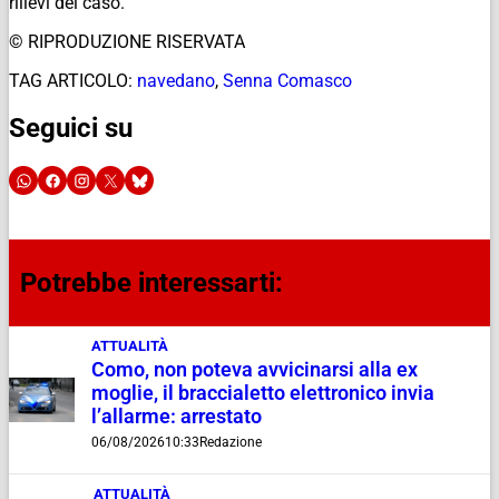
rilievi del caso.
© RIPRODUZIONE RISERVATA
TAG ARTICOLO:
navedano
,
Senna Comasco
Seguici su
Potrebbe interessarti:
ATTUALITÀ
Como, non poteva avvicinarsi alla ex
moglie, il braccialetto elettronico invia
l’allarme: arrestato
06/08/2026
10:33
Redazione
ATTUALITÀ