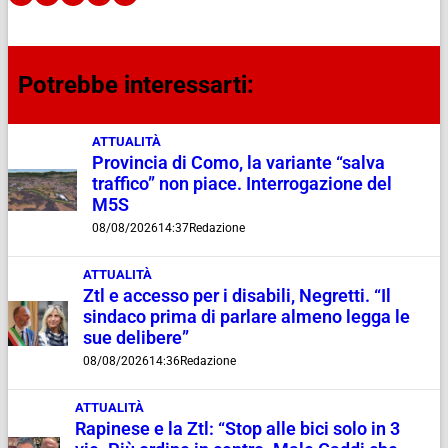
Potrebbe interessarti:
ATTUALITÀ
Provincia di Como, la variante “salva
traffico” non piace. Interrogazione del
M5S
08/08/2026
14:37
Redazione
ATTUALITÀ
Ztl e accesso per i disabili, Negretti. “Il
sindaco prima di parlare almeno legga le
sue delibere”
08/08/2026
14:36
Redazione
ATTUALITÀ
Rapinese e la Ztl: “Stop alle bici solo in 3