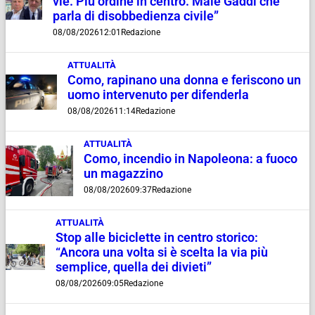
vie. Più ordine in centro. Male Gaddi che
parla di disobbedienza civile”
08/08/2026
12:01
Redazione
ATTUALITÀ
Como, rapinano una donna e feriscono un
uomo intervenuto per difenderla
08/08/2026
11:14
Redazione
ATTUALITÀ
Como, incendio in Napoleona: a fuoco
un magazzino
08/08/2026
09:37
Redazione
ATTUALITÀ
Stop alle biciclette in centro storico:
“Ancora una volta si è scelta la via più
semplice, quella dei divieti”
08/08/2026
09:05
Redazione