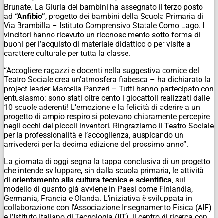
Brunate. La Giuria dei bambini ha assegnato il terzo posto
ad
“Anfibio”
, progetto dei bambini della Scuola Primaria di
Via Brambilla – Istituto Comprensivo Statale Como Lago. I
vincitori hanno ricevuto un riconoscimento sotto forma di
buoni per l’acquisto di materiale didattico o per visite a
carattere culturale per tutta la classe.
“Accogliere ragazzi e docenti nella suggestiva cornice del
Teatro Sociale crea un’atmosfera fiabesca – ha dichiarato la
project leader Marcella Panzeri – Tutti hanno partecipato con
entusiasmo: sono stati oltre cento i giocattoli realizzati dalle
10 scuole aderenti! L’emozione e la felicità di aderire a un
progetto di ampio respiro si potevano chiaramente percepire
negli occhi dei piccoli inventori. Ringraziamo il Teatro Sociale
per la professionalità e l’accoglienza, auspicando un
arrivederci per la decima edizione del prossimo anno”.
La giornata di oggi segna la tappa conclusiva di un progetto
che intende sviluppare, sin dalla scuola primaria, le attività
di
orientamento alla cultura tecnica e scientifica
, sul
modello di quanto già avviene in Paesi come Finlandia,
Germania, Francia e Olanda. L’iniziativa è sviluppata in
collaborazione con l’Associazione Insegnamento Fisica (AIF)
e l’Istituto Italiano di Tecnologia (IIT), il centro di ricerca con