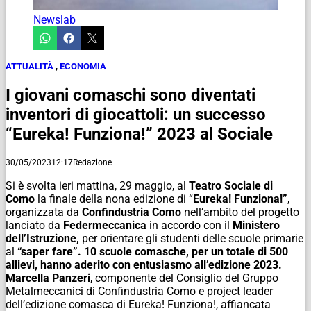
Newslab
ATTUALITÀ
,
ECONOMIA
I giovani comaschi sono diventati
inventori di giocattoli: un successo
“Eureka! Funziona!” 2023 al Sociale
30/05/2023
12:17
Redazione
Si è svolta ieri mattina, 29 maggio,
al
Teatro Sociale di
Como
la finale della nona edizione di “
Eureka! Funziona!”
,
organizzata da
Confindustria Como
nell’ambito del progetto
lanciato da
Federmeccanica
in accordo con
il
Ministero
dell’Istruzione,
per orientare gli studenti delle scuole primarie
al
“saper fare”.
10 scuole comasche, per un totale di 500
allievi, hanno aderito con entusiasmo all’edizione 2023.
Marcella Panzeri
, componente del Consiglio del Gruppo
Metalmeccanici di Confindustria Como e project leader
dell’edizione comasca di Eureka! Funziona!, affiancata