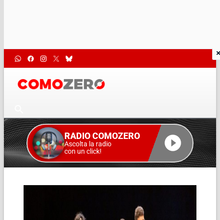
RADIO COMOZERO
Ascolta la radio
con un click!