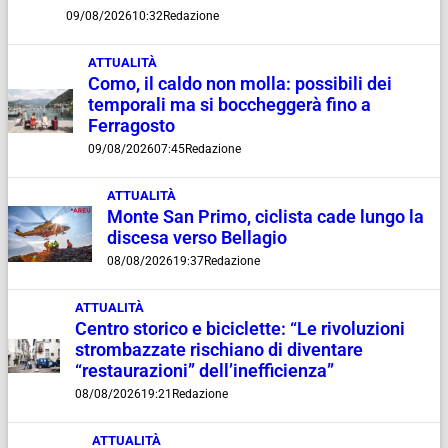
09/08/2026
10:32
Redazione
ATTUALITÀ
Como, il caldo non molla: possibili dei
temporali ma si boccheggerà fino a
Ferragosto
09/08/2026
07:45
Redazione
ATTUALITÀ
Monte San Primo, ciclista cade lungo la
discesa verso Bellagio
08/08/2026
19:37
Redazione
ATTUALITÀ
Centro storico e biciclette: “Le rivoluzioni
strombazzate rischiano di diventare
“restaurazioni” dell’inefficienza”
08/08/2026
19:21
Redazione
ATTUALITÀ