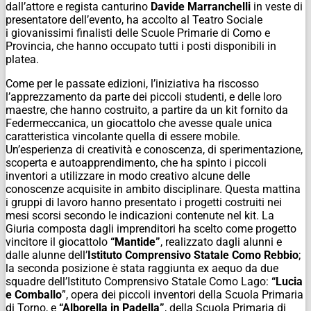
dall’attore e regista canturino
Davide Marranchelli
in veste di
presentatore dell’evento, ha accolto al Teatro Sociale
i
giovanissimi finalisti delle Scuole Primarie di Como e
Provincia, che hanno occupato tutti i posti disponibili in
platea.
Come per le passate edizioni, l’iniziativa ha riscosso
l’apprezzamento da parte dei piccoli studenti, e delle loro
maestre, che hanno costruito, a partire da un kit fornito da
Federmeccanica, un giocattolo che avesse quale unica
caratteristica vincolante quella di essere mobile.
Un’esperienza di creatività e conoscenza, di sperimentazione,
scoperta e autoapprendimento, che ha spinto i piccoli
inventori a utilizzare in modo creativo alcune delle
conoscenze acquisite in ambito disciplinare. Questa mattina
i gruppi di lavoro hanno presentato i progetti costruiti nei
mesi scorsi secondo le indicazioni contenute nel kit. La
Giuria composta dagli imprenditori ha scelto come progetto
vincitore il giocattolo
“Mantide”
, realizzato dagli alunni e
dalle alunne dell’
Istituto Comprensivo Statale Como Rebbio
;
la seconda posizione è stata raggiunta ex aequo da due
squadre dell’Istituto Comprensivo Statale Como Lago:
“Lucia
e Comballo
”, opera dei piccoli inventori della Scuola Primaria
di Torno, e
“Alborella in Padella”
, della Scuola Primaria di