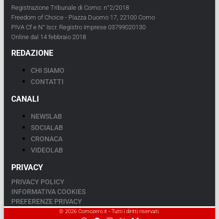
Registrazione Tribunale di Como: n°2/2018
Freedom of Choice - Piazza Duomo 17, 22100 Como
PIVA Cf e N° Iscr. Registro Imprese 03799020130
Online dal 14 febbraio 2018
REDAZIONE
CHI SIAMO
CONTATTI
CANALI
NEWSLAB
SOCIALAB
CRONACA
VIDEOLAB
PRIVACY
PRIVACY POLICY
INFORMATIVA COOKIES
PREFERENZE PRIVACY
© 2026 Comozero.it - Tutti i diritti riservati.