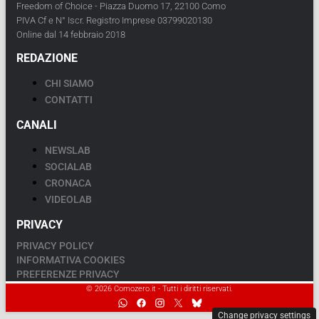
Freedom of Choice - Piazza Duomo 17, 22100 Como
PIVA Cf e N° Iscr. Registro Imprese 03799020130
Online dal 14 febbraio 2018
REDAZIONE
CHI SIAMO
CONTATTI
CANALI
NEWSLAB
SOCIALAB
CRONACA
VIDEOLAB
PRIVACY
PRIVACY POLICY
INFORMATIVA COOKIES
PREFERENZE PRIVACY
© 2026 Comozero.it - Tutti i diritti riservati.
Change privacy settings