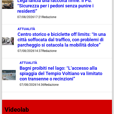
Lega lancia una raccolta firme. Il Pd:
“Sicurezza per i pedoni senza punire i
residenti”
07/08/2026
17:21
Redazione
ATTUALITÀ
Centro storico e biciclette off limits: “In una
città soffocata dal traffico, con problemi di
parcheggio si ostacola la mobilità dolce”
07/08/2026
14:37
Redazione
ATTUALITÀ
Bagni proibiti nel lago: “L’accesso alla
spiaggia del Tempio Voltiano va limitato
con transenne o recinzioni”
07/08/2026
14:36
Redazione
Videolab