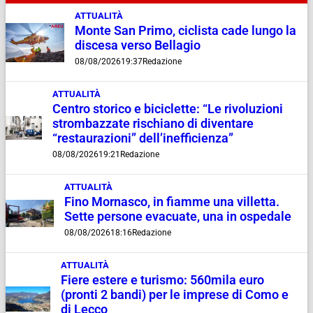
ATTUALITÀ
Monte San Primo, ciclista cade lungo la
discesa verso Bellagio
08/08/2026
19:37
Redazione
ATTUALITÀ
Centro storico e biciclette: “Le rivoluzioni
strombazzate rischiano di diventare
“restaurazioni” dell’inefficienza”
08/08/2026
19:21
Redazione
ATTUALITÀ
Fino Mornasco, in fiamme una villetta.
Sette persone evacuate, una in ospedale
08/08/2026
18:16
Redazione
ATTUALITÀ
Fiere estere e turismo: 560mila euro
(pronti 2 bandi) per le imprese di Como e
di Lecco