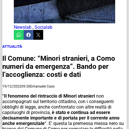
Newslab
,
Socialab
ATTUALITÀ
Il Comune: “Minori stranieri, a Como
numeri da emergenza”. Bando per
l’accoglienza: costi e dati
19/12/2022
09:30
Emanuele Caso
“
Il fenomeno del rintraccio di Minori stranieri
non
accompagnati sul territorio cittadino, con i conseguenti
obblighi di legge, anche confrontato con altre realtà di
capoluoghi di provincia,
è stato e continua ad essere
decisamente importante e di portata per il corrente anno
anche emergenziale
“. E’ questa la premessa messa nero su
bianco dal Comune di Como per segnalare le difficoltà nella