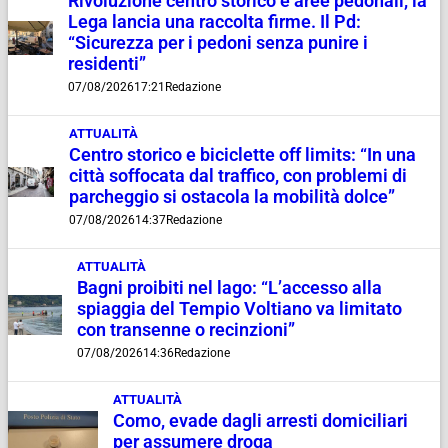
Rivoluzione centro storico e aree pedonali, la
Lega lancia una raccolta firme. Il Pd:
“Sicurezza per i pedoni senza punire i
residenti”
07/08/2026
17:21
Redazione
ATTUALITÀ
Centro storico e biciclette off limits: “In una
città soffocata dal traffico, con problemi di
parcheggio si ostacola la mobilità dolce”
07/08/2026
14:37
Redazione
ATTUALITÀ
Bagni proibiti nel lago: “L’accesso alla
spiaggia del Tempio Voltiano va limitato
con transenne o recinzioni”
07/08/2026
14:36
Redazione
ATTUALITÀ
Como, evade dagli arresti domiciliari
per assumere droga