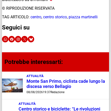
© RIPRODUZIONE RISERVATA
TAG ARTICOLO:
centro
,
centro storico
,
piazza martinelli
Seguici su
Potrebbe interessarti:
ATTUALITÀ
Monte San Primo, ciclista cade lungo la
discesa verso Bellagio
08/08/2026
19:37
Redazione
ATTUALITÀ
Centro storico e biciclette: “Le rivoluzioni