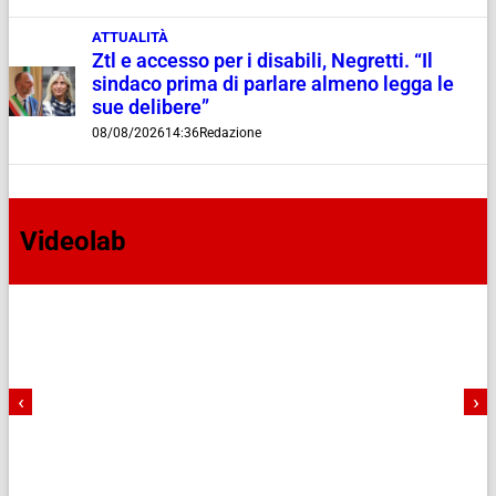
ATTUALITÀ
Ztl e accesso per i disabili, Negretti. “Il
sindaco prima di parlare almeno legga le
sue delibere”
08/08/2026
14:36
Redazione
Videolab
‹
›