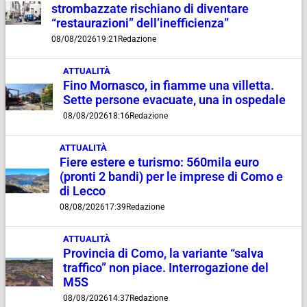
strombazzate rischiano di diventare
“restaurazioni” dell’inefficienza”
08/08/2026
19:21
Redazione
ATTUALITÀ
Fino Mornasco, in fiamme una villetta.
Sette persone evacuate, una in ospedale
08/08/2026
18:16
Redazione
ATTUALITÀ
Fiere estere e turismo: 560mila euro
(pronti 2 bandi) per le imprese di Como e
di Lecco
08/08/2026
17:39
Redazione
ATTUALITÀ
Provincia di Como, la variante “salva
traffico” non piace. Interrogazione del
M5S
08/08/2026
14:37
Redazione