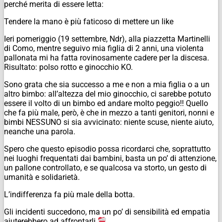
perché merita di essere letta:
Tendere la mano è più faticoso di mettere un like
Ieri pomeriggio (19 settembre, Ndr), alla piazzetta Martinelli
di Como, mentre seguivo mia figlia di 2 anni, una violenta
pallonata mi ha fatta rovinosamente cadere per la discesa.
Risultato: polso rotto e ginocchio KO.
Sono grata che sia successo a me e non a mia figlia o a un
altro bimbo: all’altezza del mio ginocchio, ci sarebbe potuto
essere il volto di un bimbo ed andare molto peggio!!
Quello
che fa più male, però, è che in mezzo a tanti genitori, nonni e
bimbi NESSUNO si sia avvicinato: niente scuse, niente aiuto,
neanche una parola.
Spero che questo episodio possa ricordarci che, soprattutto
nei luoghi frequentati dai bambini, basta un po’ di attenzione,
un pallone controllato, e se qualcosa va storto, un gesto di
umanità e solidarietà.
L’indifferenza fa più male della botta.
Gli incidenti succedono, ma un po’ di sensibilità ed empatia
aiuterebbero ad affrontarli