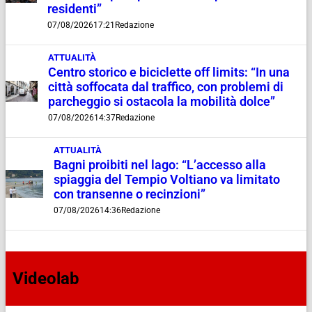
residenti”
07/08/2026
17:21
Redazione
ATTUALITÀ
Centro storico e biciclette off limits: “In una
città soffocata dal traffico, con problemi di
parcheggio si ostacola la mobilità dolce”
07/08/2026
14:37
Redazione
ATTUALITÀ
Bagni proibiti nel lago: “L’accesso alla
spiaggia del Tempio Voltiano va limitato
con transenne o recinzioni”
07/08/2026
14:36
Redazione
Videolab