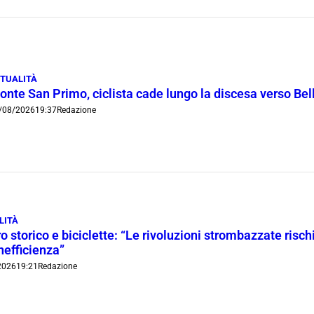
TUALITÀ
onte San Primo, ciclista cade lungo la discesa verso Bel
/08/2026
19:37
Redazione
LITÀ
o storico e biciclette: “Le rivoluzioni strombazzate risch
inefficienza”
2026
19:21
Redazione