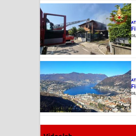
AT
F
08
AT
Fi
08