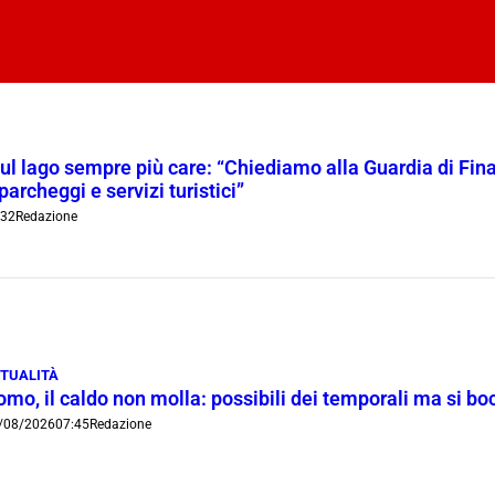
l lago sempre più care: “Chiediamo alla Guardia di Finanz
 parcheggi e servizi turistici”
:32
Redazione
TUALITÀ
omo, il caldo non molla: possibili dei temporali ma si b
/08/2026
07:45
Redazione