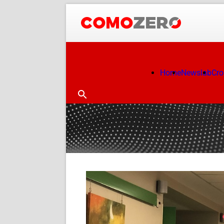
Home
Newslab
Cr