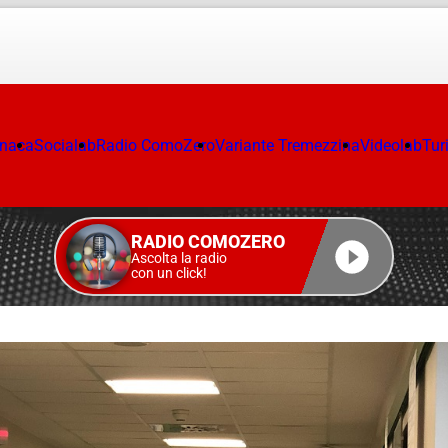
onaca
Socialab
Radio ComoZero
Variante Tremezzina
Videolab
Tur
RADIO COMOZERO
Ascolta la radio
con un click!