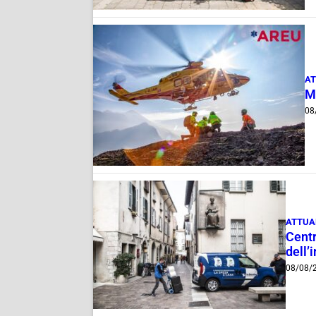
AT
M
08
ATTUA
Centr
dell’
08/08/