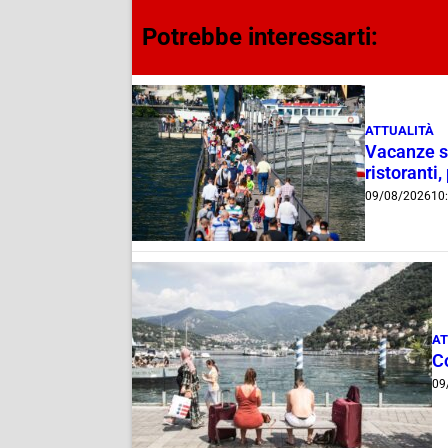
Potrebbe interessarti:
ATTUALITÀ
Vacanze su
ristoranti,
09/08/2026
10
AT
C
09