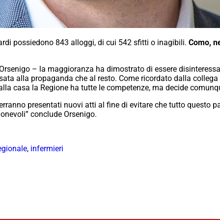
ardi possiedono 843 alloggi, di cui 542 sfitti o inagibili.
Como, ne
senigo – la maggioranza ha dimostrato di essere disinteressata
essata alla propaganda che al resto. Come ricordato dalla colleg
o alla casa la Regione ha tutte le competenze, ma decide comunq
Verranno presentati nuovi atti al fine di evitare che tutto questo 
agionevoli” conclude Orsenigo.
egionale
,
infermieri