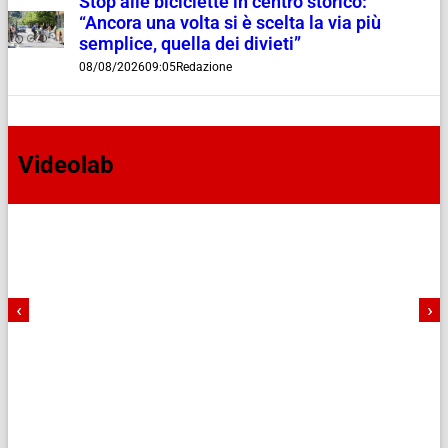
Stop alle biciclette in centro storico:
“Ancora una volta si è scelta la via più
semplice, quella dei divieti”
08/08/2026
09:05
Redazione
Videolab
‹
›