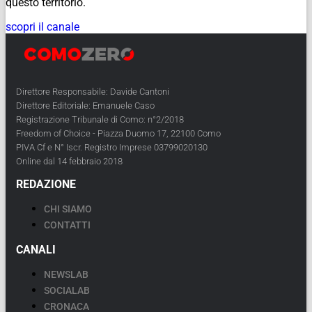
questo territorio.
scopri il canale
Direttore Responsabile: Davide Cantoni
Direttore Editoriale: Emanuele Caso
Registrazione Tribunale di Como: n°2/2018
Freedom of Choice - Piazza Duomo 17, 22100 Como
PIVA Cf e N° Iscr. Registro Imprese 03799020130
Online dal 14 febbraio 2018
REDAZIONE
CHI SIAMO
CONTATTI
CANALI
NEWSLAB
SOCIALAB
CRONACA