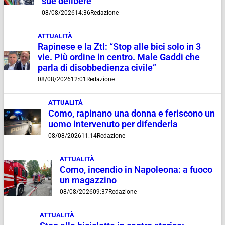
sue delibere”
08/08/2026
14:36
Redazione
ATTUALITÀ
Rapinese e la Ztl: “Stop alle bici solo in 3
vie. Più ordine in centro. Male Gaddi che
parla di disobbedienza civile”
08/08/2026
12:01
Redazione
ATTUALITÀ
Como, rapinano una donna e feriscono un
uomo intervenuto per difenderla
08/08/2026
11:14
Redazione
ATTUALITÀ
Como, incendio in Napoleona: a fuoco
un magazzino
08/08/2026
09:37
Redazione
ATTUALITÀ