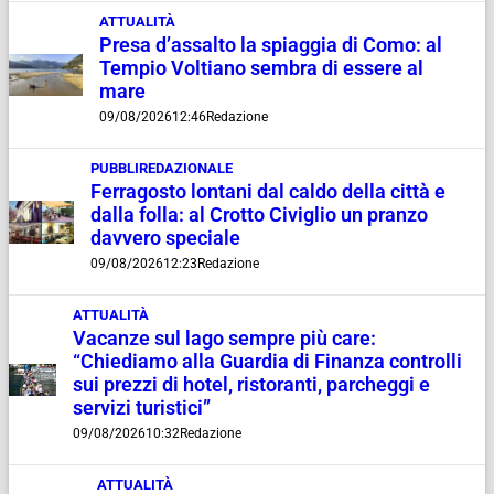
ATTUALITÀ
Presa d’assalto la spiaggia di Como: al
Tempio Voltiano sembra di essere al
mare
09/08/2026
12:46
Redazione
PUBBLIREDAZIONALE
Ferragosto lontani dal caldo della città e
dalla folla: al Crotto Civiglio un pranzo
davvero speciale
09/08/2026
12:23
Redazione
ATTUALITÀ
Vacanze sul lago sempre più care:
“Chiediamo alla Guardia di Finanza controlli
sui prezzi di hotel, ristoranti, parcheggi e
servizi turistici”
09/08/2026
10:32
Redazione
ATTUALITÀ