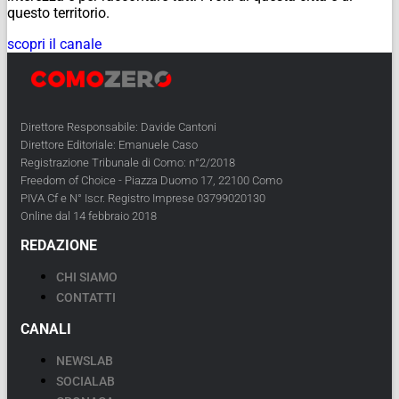
questo territorio.
scopri il canale
Direttore Responsabile: Davide Cantoni
Direttore Editoriale: Emanuele Caso
Registrazione Tribunale di Como: n°2/2018
Freedom of Choice - Piazza Duomo 17, 22100 Como
PIVA Cf e N° Iscr. Registro Imprese 03799020130
Online dal 14 febbraio 2018
REDAZIONE
CHI SIAMO
CONTATTI
CANALI
NEWSLAB
SOCIALAB