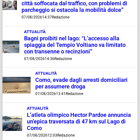
città soffocata dal traffico, con problemi di
parcheggio si ostacola la mobilità dolce”
07/08/2026
14:37
Redazione
ATTUALITÀ
Bagni proibiti nel lago: “L’accesso alla
spiaggia del Tempio Voltiano va limitato
con transenne o recinzioni”
07/08/2026
14:36
Redazione
ATTUALITÀ
Como, evade dagli arresti domiciliari
per assumere droga
07/08/2026
13:41
Redazione
ATTUALITÀ
L’atleta olimpico Hector Pardoe annuncia
un’epica traversata di 47 km sul Lago di
Como
07/08/2026
12:03
Redazione