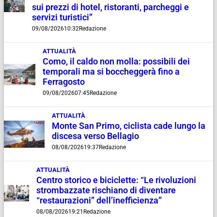
sui prezzi di hotel, ristoranti, parcheggi e
servizi turistici”
09/08/2026
10:32
Redazione
ATTUALITÀ
Como, il caldo non molla: possibili dei
temporali ma si boccheggerà fino a
Ferragosto
09/08/2026
07:45
Redazione
ATTUALITÀ
Monte San Primo, ciclista cade lungo la
discesa verso Bellagio
08/08/2026
19:37
Redazione
ATTUALITÀ
Centro storico e biciclette: “Le rivoluzioni
strombazzate rischiano di diventare
“restaurazioni” dell’inefficienza”
08/08/2026
19:21
Redazione