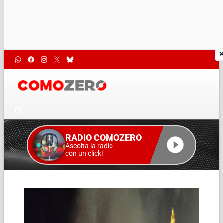
RADIO COMOZERO
Ascolta la radio
con un click!