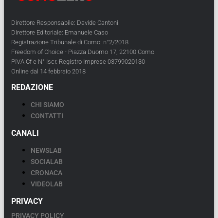
Direttore Responsabile: Davide Cantoni
Direttore Editoriale: Emanuele Caso
Registrazione Tribunale di Como: n°2/2018
Freedom of Choice - Piazza Duomo 17, 22100 Como
PIVA Cf e N° Iscr. Registro Imprese 03799020130
Online dal 14 febbraio 2018
REDAZIONE
CHI SIAMO
CONTATTI
CANALI
NEWSLAB
SOCIALAB
CRONACA
VIDEOLAB
PRIVACY
PRIVACY POLICY