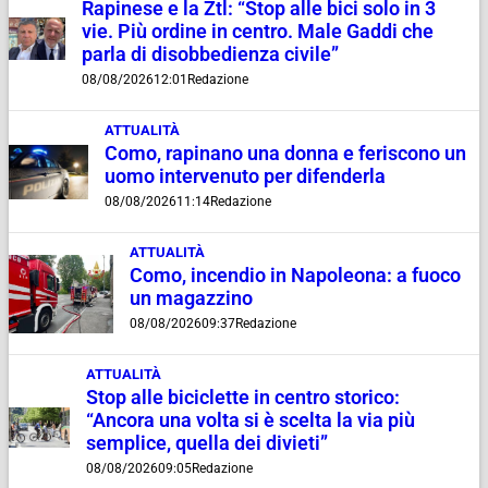
Rapinese e la Ztl: “Stop alle bici solo in 3
vie. Più ordine in centro. Male Gaddi che
parla di disobbedienza civile”
08/08/2026
12:01
Redazione
ATTUALITÀ
Como, rapinano una donna e feriscono un
uomo intervenuto per difenderla
08/08/2026
11:14
Redazione
ATTUALITÀ
Como, incendio in Napoleona: a fuoco
un magazzino
08/08/2026
09:37
Redazione
ATTUALITÀ
Stop alle biciclette in centro storico:
“Ancora una volta si è scelta la via più
semplice, quella dei divieti”
08/08/2026
09:05
Redazione