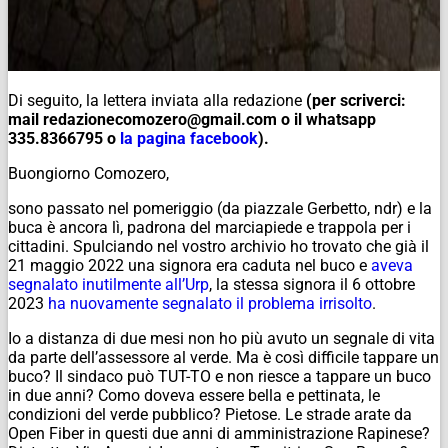
Di seguito, la lettera inviata alla redazione
(per scriverci:
mail redazionecomozero@gmail.com o il whatsapp
335.8366795 o
la pagina facebook
).
Buongiorno Comozero,
sono passato nel pomeriggio (da piazzale Gerbetto, ndr) e la
buca è ancora lì, padrona del marciapiede e trappola per i
cittadini. Spulciando nel vostro archivio ho trovato che già il
21 maggio 2022 una signora era caduta nel buco e
aveva
segnalato inutilmente all’Urp
, la stessa signora il 6 ottobre
2023
ha nuovamente segnalato il problema irrisolto
.
Io a distanza di due mesi non ho più avuto un segnale di vita
da parte dell’assessore al verde. Ma è così difficile tappare un
buco? Il sindaco può TUT-TO e non riesce a tappare un buco
in due anni? Como doveva essere bella e pettinata, le
condizioni del verde pubblico? Pietose. Le strade arate da
Open Fiber in questi due anni di amministrazione Rapinese?