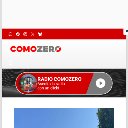
RADIO COMOZERO
Ascolta la radio
con un click!