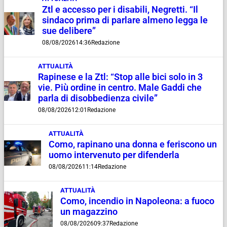
Ztl e accesso per i disabili, Negretti. “Il
sindaco prima di parlare almeno legga le
sue delibere”
08/08/2026
14:36
Redazione
ATTUALITÀ
Rapinese e la Ztl: “Stop alle bici solo in 3
vie. Più ordine in centro. Male Gaddi che
parla di disobbedienza civile”
08/08/2026
12:01
Redazione
ATTUALITÀ
Como, rapinano una donna e feriscono un
uomo intervenuto per difenderla
08/08/2026
11:14
Redazione
ATTUALITÀ
Como, incendio in Napoleona: a fuoco
un magazzino
08/08/2026
09:37
Redazione