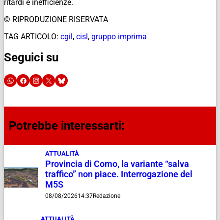
ritardi e inefficienze.
© RIPRODUZIONE RISERVATA
TAG ARTICOLO:
cgil
,
cisl
,
gruppo imprima
Seguici su
Potrebbe interessarti:
ATTUALITÀ
Provincia di Como, la variante “salva
traffico” non piace. Interrogazione del
M5S
08/08/2026
14:37
Redazione
ATTUALITÀ