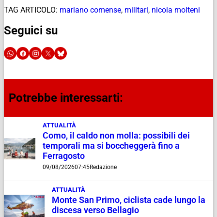
TAG ARTICOLO:
mariano comense
,
militari
,
nicola molteni
Seguici su
Potrebbe interessarti:
ATTUALITÀ
Como, il caldo non molla: possibili dei
temporali ma si boccheggerà fino a
Ferragosto
09/08/2026
07:45
Redazione
ATTUALITÀ
Monte San Primo, ciclista cade lungo la
discesa verso Bellagio