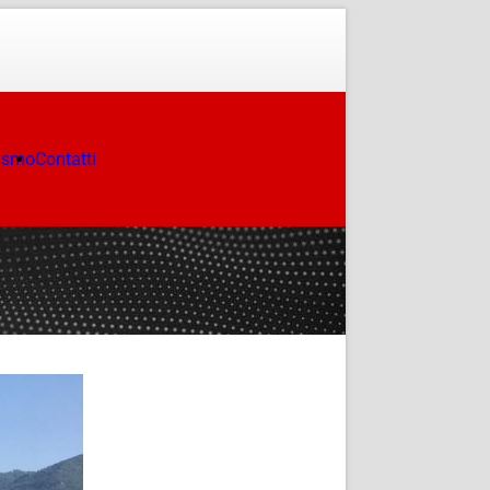
ismo
Contatti