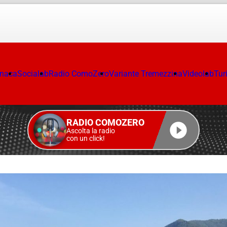
onaca
Socialab
Radio ComoZero
Variante Tremezzina
Videolab
Tur
RADIO COMOZERO
Ascolta la radio
con un click!