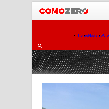
Home
Newslab
Cr