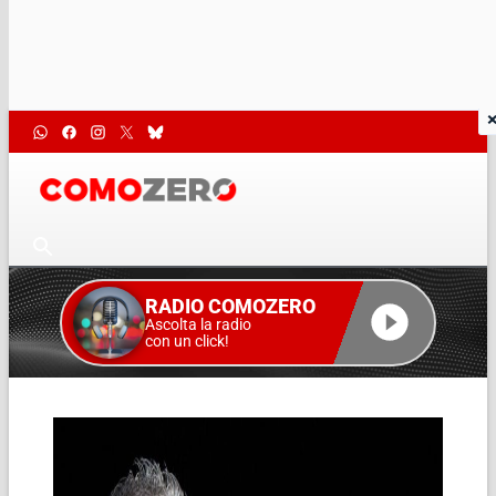
RADIO COMOZERO
Ascolta la radio
con un click!