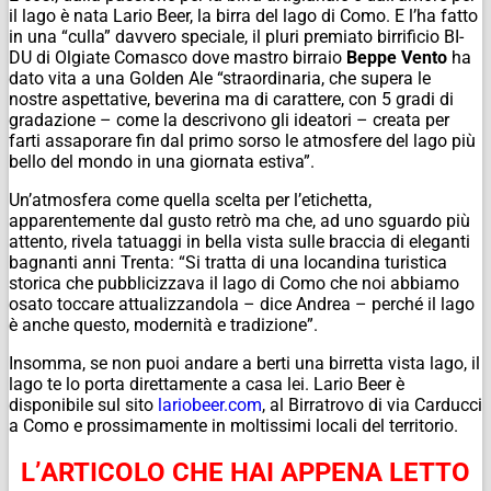
il lago è nata Lario Beer, la birra del lago di Como. E l’ha fatto
in una “culla” davvero speciale, il pluri premiato birrificio BI-
DU di Olgiate Comasco dove mastro birraio
Beppe
Vento
ha
dato vita a una Golden Ale “straordinaria, che supera le
nostre aspettative, beverina ma di carattere, con 5 gradi di
gradazione – come la descrivono gli ideatori – creata per
farti assaporare fin dal primo sorso le atmosfere del lago più
bello del mondo in una giornata estiva”.
Un’atmosfera come quella scelta per l’etichetta,
apparentemente dal gusto retrò ma che, ad uno sguardo più
attento, rivela tatuaggi in bella vista sulle braccia di eleganti
bagnanti anni Trenta: “Si tratta di una locandina turistica
storica che pubblicizzava il lago di Como che noi abbiamo
osato toccare attualizzandola – dice Andrea – perché il lago
è anche questo, modernità e tradizione”.
Insomma, se non puoi andare a berti una birretta vista lago, il
lago te lo porta direttamente a casa lei. Lario Beer è
disponibile sul sito
lariobeer.com
, al Birratrovo di via Carducci
a Como e prossimamente in moltissimi locali del territorio.
L’ARTICOLO CHE HAI APPENA LETTO