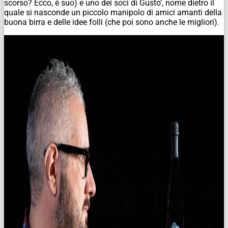
scorso? Ecco, è suo) e uno dei soci di Gusto’, nome dietro il
quale si nasconde un piccolo manipolo di amici amanti della
buona birra e delle idee folli (che poi sono anche le migliori).