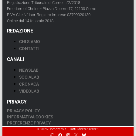
Registrazione Tribunale di Como: n°2/2018
Freedom of Choice - Piazza Duomo 17, 22100 Como
PIVA Cf e N° Iscr. Registro Imprese 03799020130
Online dal 14 febbraio 2018
REDAZIONE
CHI SIAMO
CONTATTI
CANALI
NEWSLAB
SOCIALAB
CRONACA
VIDEOLAB
PRIVACY
PRIVACY POLICY
INFORMATIVA COOKIES
PREFERENZE PRIVACY
© 2026 Comozero.it - Tutti i diritti riservati.