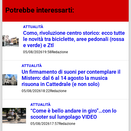
Potrebbe interessarti:
ATTUALITÀ
Como, rivoluzione centro storico: ecco tutte
le novità tra biciclette, aree pedonali (rossa
e verde) e Ztl
05/08/2026
19:58
Redazione
ATTUALITÀ
Un firmamento di suoni per contemplare il
Mistero: dal 6 al 14 agosto la musica
risuona in Cattedrale (e non solo)
05/08/2026
18:22
Redazione
ATTUALITÀ
“Come è bello andare in giro”…con lo
scooter sul lungolago VIDEO
05/08/2026
17:57
Redazione