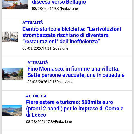
discesa verso Bellagio
08/08/2026
19:37
Redazione
ATTUALITÀ
Centro storico e biciclette: “Le rivoluzioni
strombazzate rischiano di diventare
“restaurazioni” dell’inefficienza”
08/08/2026
19:21
Redazione
ATTUALITÀ
Fino Mornasco, in fiamme una villetta.
Sette persone evacuate, una in ospedale
08/08/2026
18:16
Redazione
ATTUALITÀ
Fiere estere e turismo: 560mila euro
(pronti 2 bandi) per le imprese di Como e
di Lecco
08/08/2026
17:39
Redazione