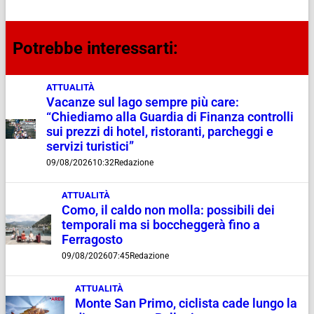
Potrebbe interessarti:
ATTUALITÀ
Vacanze sul lago sempre più care:
“Chiediamo alla Guardia di Finanza controlli
sui prezzi di hotel, ristoranti, parcheggi e
servizi turistici”
09/08/2026
10:32
Redazione
ATTUALITÀ
Como, il caldo non molla: possibili dei
temporali ma si boccheggerà fino a
Ferragosto
09/08/2026
07:45
Redazione
ATTUALITÀ
Monte San Primo, ciclista cade lungo la