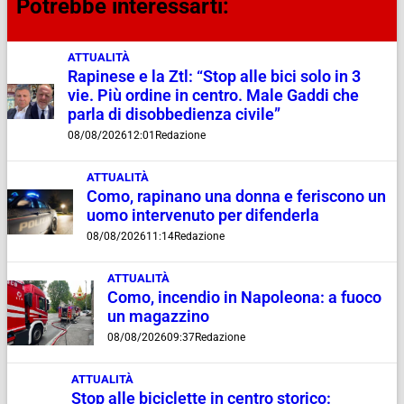
Potrebbe interessarti:
ATTUALITÀ
Rapinese e la Ztl: “Stop alle bici solo in 3
vie. Più ordine in centro. Male Gaddi che
parla di disobbedienza civile”
08/08/2026
12:01
Redazione
ATTUALITÀ
Como, rapinano una donna e feriscono un
uomo intervenuto per difenderla
08/08/2026
11:14
Redazione
ATTUALITÀ
Como, incendio in Napoleona: a fuoco
un magazzino
08/08/2026
09:37
Redazione
ATTUALITÀ
Stop alle biciclette in centro storico: