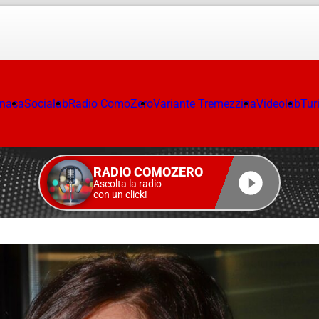
onaca
Socialab
Radio ComoZero
Variante Tremezzina
Videolab
Tur
RADIO COMOZERO
Ascolta la radio
con un click!