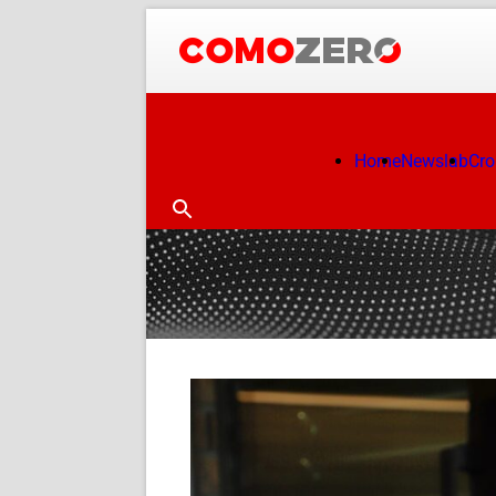
Home
Newslab
Cr