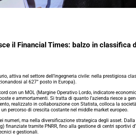
 il Financial Times: balzo in classifica di
, attiva nel settore dell’ingegneria civile: nella prestigiosa cl
zionandosi al 627° posto in Europa).
rd con un MOL (Margine Operativo Lordo, indicatore economico-
poste e ammortamenti. Si tratta di quanto l’azienda riesce a genera
imento, realizzato in collaborazione con Statista, colloca la socie
 un percorso di crescita costante nel middle market europeo.
i numeri, ma nella diversificazione strategica degli asset. Dalla 
g) finanziate tramite PNRR, fino alla gestione di centri sportiv
cnici e gestionali.