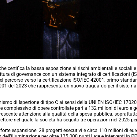
 certifica la bassa esposizione ai rischi ambientali e sociali e la
ruttura di governance con un sistema integrato di certificazioni 
del percorso verso la certificazione ISO/IEC 42001, primo standard
45001 del 2023 che rappresenta un nuovo traguardo per il sistema 
anismo di Ispezione di tipo C ai sensi della UNI EN ISO/IEC 1702
re complessivo di opere controllate pari a 132 milioni di euro e g
 crescente attenzione alla qualità della spesa pubblica, soprattut
ettore nel quale la società ha seguito tre operazioni nel 2025 per
 forte espansione: 28 progetti esecutivi e circa 110 milioni di euro
 dell’illuminazione per oltre 135.000 punti luce e interventi in PP