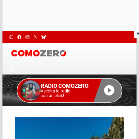
RADIO COMOZERO
Ascolta la radio
con un click!