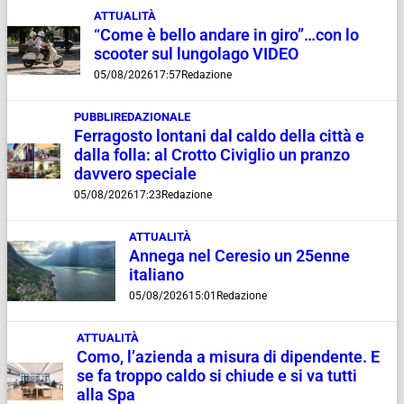
ATTUALITÀ
“Come è bello andare in giro”…con lo
scooter sul lungolago VIDEO
05/08/2026
17:57
Redazione
PUBBLIREDAZIONALE
Ferragosto lontani dal caldo della città e
dalla folla: al Crotto Civiglio un pranzo
davvero speciale
05/08/2026
17:23
Redazione
ATTUALITÀ
Annega nel Ceresio un 25enne
italiano
05/08/2026
15:01
Redazione
ATTUALITÀ
Como, l’azienda a misura di dipendente. E
se fa troppo caldo si chiude e si va tutti
alla Spa