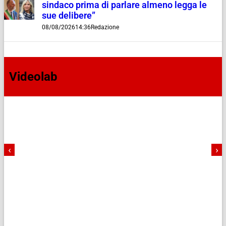
sindaco prima di parlare almeno legga le
sue delibere”
08/08/2026
14:36
Redazione
Videolab
‹
›