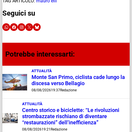
TAG ARTICOLO:
mauro elli
Seguici su
Potrebbe interessarti:
ATTUALITÀ
Monte San Primo, ciclista cade lungo la
discesa verso Bellagio
08/08/2026
19:37
Redazione
ATTUALITÀ
Centro storico e biciclette: “Le rivoluzioni
strombazzate rischiano di diventare
“restaurazioni” dell’inefficienza”
08/08/2026
19:21
Redazione