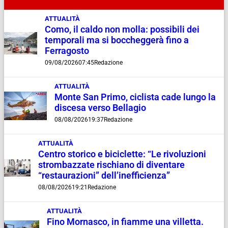
ATTUALITÀ
Como, il caldo non molla: possibili dei
temporali ma si boccheggerà fino a
Ferragosto
09/08/2026
07:45
Redazione
ATTUALITÀ
Monte San Primo, ciclista cade lungo la
discesa verso Bellagio
08/08/2026
19:37
Redazione
ATTUALITÀ
Centro storico e biciclette: “Le rivoluzioni
strombazzate rischiano di diventare
“restaurazioni” dell’inefficienza”
08/08/2026
19:21
Redazione
ATTUALITÀ
Fino Mornasco, in fiamme una villetta.