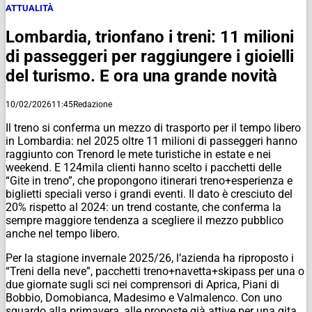
ATTUALITÀ
Lombardia, trionfano i treni: 11 milioni
di passeggeri per raggiungere i gioielli
del turismo. E ora una grande novità
10/02/2026
11:45
Redazione
Il treno si conferma un mezzo di trasporto per il tempo libero
in Lombardia: nel 2025 oltre 11 milioni di passeggeri hanno
raggiunto con Trenord le mete turistiche in estate e nei
weekend. E 124mila clienti hanno scelto i pacchetti delle
“Gite in treno”, che propongono itinerari treno+esperienza e
biglietti speciali verso i grandi eventi. Il dato è cresciuto del
20% rispetto al 2024: un trend costante, che conferma la
sempre maggiore tendenza a scegliere il mezzo pubblico
anche nel tempo libero.
Per la stagione invernale 2025/26, l’azienda ha riproposto i
“Treni della neve”, pacchetti treno+navetta+skipass per una o
due giornate sugli sci nei comprensori di Aprica, Piani di
Bobbio, Domobianca, Madesimo e Valmalenco. Con uno
sguardo alla primavera, alle proposte già attive per una gita