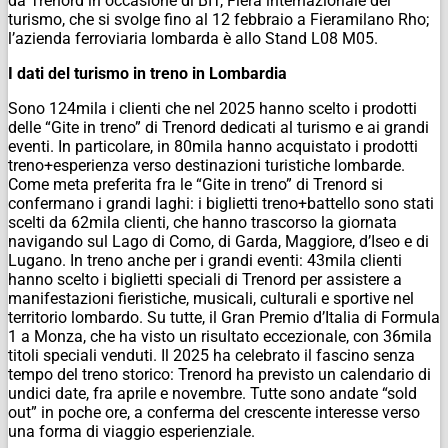
da Trenord in occasione di BIT, Fiera internazionale del
turismo, che si svolge fino al 12 febbraio a Fieramilano Rho;
l’azienda ferroviaria lombarda è allo Stand L08 M05.
I dati del turismo in treno in Lombardia
Sono 124mila i clienti che nel 2025 hanno scelto i prodotti
delle “Gite in treno” di Trenord dedicati al turismo e ai grandi
eventi. In particolare, in 80mila hanno acquistato i prodotti
treno+esperienza verso destinazioni turistiche lombarde.
Come meta preferita fra le “Gite in treno” di Trenord si
confermano i grandi laghi: i biglietti treno+battello sono stati
scelti da 62mila clienti, che hanno trascorso la giornata
navigando sul Lago di Como, di Garda, Maggiore, d’Iseo e di
Lugano. In treno anche per i grandi eventi: 43mila clienti
hanno scelto i biglietti speciali di Trenord per assistere a
manifestazioni fieristiche, musicali, culturali e sportive nel
territorio lombardo. Su tutte, il Gran Premio d’Italia di Formula
1 a Monza, che ha visto un risultato eccezionale, con 36mila
titoli speciali venduti. Il 2025 ha celebrato il fascino senza
tempo del treno storico: Trenord ha previsto un calendario di
undici date, fra aprile e novembre. Tutte sono andate “sold
out” in poche ore, a conferma del crescente interesse verso
una forma di viaggio esperienziale.