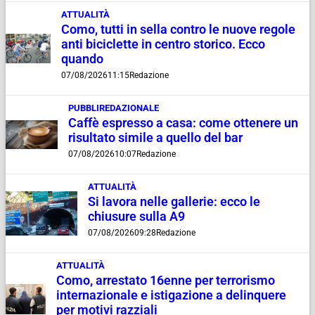
ATTUALITÀ
Como, tutti in sella contro le nuove regole
anti biciclette in centro storico. Ecco
quando
07/08/2026
11:15
Redazione
PUBBLIREDAZIONALE
Caffè espresso a casa: come ottenere un
risultato simile a quello del bar
07/08/2026
10:07
Redazione
ATTUALITÀ
Si lavora nelle gallerie: ecco le
chiusure sulla A9
07/08/2026
09:28
Redazione
ATTUALITÀ
Como, arrestato 16enne per terrorismo
internazionale e istigazione a delinquere
per motivi razziali