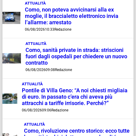
ATTUALITÀ
Como, non poteva avvicinarsi alla ex
moglie, il braccialetto elettronico invia
l’allarme: arrestato
06/08/2026
10:33
Redazione
ATTUALITÀ
Como, sanità private in strada: striscioni
fuori dagli ospedali per chiedere un nuovo
contratto
06/08/2026
09:08
Redazione
ATTUALITÀ
Pontile di Villa Geno: “A noi chiesti migliaia
di euro. In passato c’era chi aveva più
attracchi a tariffe irrisorie. Perché?”
06/08/2026
09:06
Redazione
ATTUALITÀ
Como, rivoluzione centro storico: ecco tutte