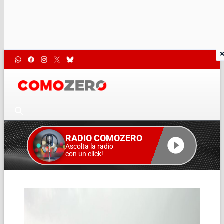
RADIO COMOZERO
Ascolta la radio
con un click!