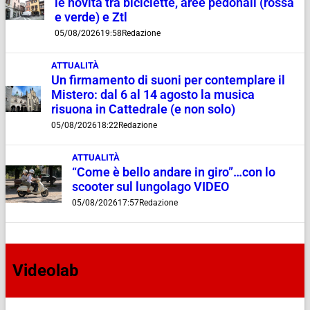
le novità tra biciclette, aree pedonali (rossa
e verde) e Ztl
05/08/2026
19:58
Redazione
ATTUALITÀ
Un firmamento di suoni per contemplare il
Mistero: dal 6 al 14 agosto la musica
risuona in Cattedrale (e non solo)
05/08/2026
18:22
Redazione
ATTUALITÀ
“Come è bello andare in giro”…con lo
scooter sul lungolago VIDEO
05/08/2026
17:57
Redazione
Videolab