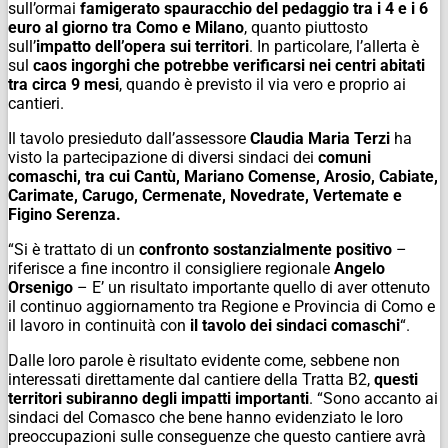
sull’ormai
famigerato spauracchio del pedaggio tra i 4 e i 6
euro al giorno tra Como e Milano
, quanto piuttosto
sull’
impatto dell’opera sui territori
. In particolare, l’allerta è
sul
caos ingorghi che potrebbe verificarsi nei centri abitati
tra circa 9 mesi
, quando è previsto il via vero e proprio ai
cantieri.
Il tavolo presieduto dall’assessore
Claudia Maria Terzi
ha
visto la partecipazione di diversi sindaci dei
comuni
comaschi, tra cui Cantù, Mariano Comense, Arosio, Cabiate,
Carimate, Carugo, Cermenate, Novedrate, Vertemate e
Figino Serenza.
“Si è trattato di un
confronto sostanzialmente positivo
–
riferisce a fine incontro il consigliere regionale
Angelo
Orsenigo
– E’ un risultato importante quello di aver ottenuto
il continuo aggiornamento tra Regione e Provincia di Como e
il lavoro in continuità con
il tavolo dei sindaci comaschi
“.
Dalle loro parole è risultato evidente come, sebbene non
interessati direttamente dal cantiere della Tratta B2,
questi
territori subiranno degli impatti importanti
. “Sono accanto ai
sindaci del Comasco che bene hanno evidenziato le loro
preoccupazioni sulle conseguenze che questo cantiere avrà