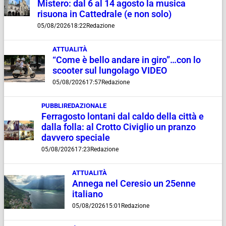
Mistero: dal 6 al 14 agosto la musica
risuona in Cattedrale (e non solo)
05/08/2026
18:22
Redazione
ATTUALITÀ
“Come è bello andare in giro”…con lo
scooter sul lungolago VIDEO
05/08/2026
17:57
Redazione
PUBBLIREDAZIONALE
Ferragosto lontani dal caldo della città e
dalla folla: al Crotto Civiglio un pranzo
davvero speciale
05/08/2026
17:23
Redazione
ATTUALITÀ
Annega nel Ceresio un 25enne
italiano
05/08/2026
15:01
Redazione