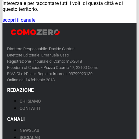
interezza e per raccontare tutti i volti di questa città e di
questo territorio.
scopri il canale
Direttore Responsabile: Davide Cantoni
Direttore Editoriale: Emanuele Caso
Registrazione Tribunale di Como: n°2/2018
Freedom of Choice - Piazza Duomo 17, 22100 Como
PIVA Cf e N° Iscr. Registro Imprese 03799020130
Online dal 14 febbraio 2018
REDAZIONE
CHI SIAMO
CONTATTI
CANALI
NEWSLAB
SOCIALAB