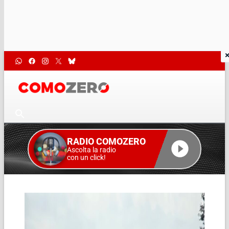
RADIO COMOZERO
Ascolta la radio
con un click!