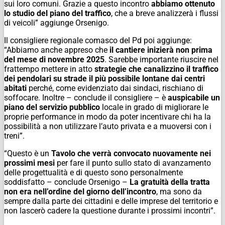
sui loro comuni. Grazie a questo incontro
abbiamo ottenuto
lo studio del piano del traffico
, che a breve analizzerà i flussi
di veicoli” aggiunge Orsenigo.
Il consigliere regionale comasco del Pd poi aggiunge:
“Abbiamo anche appreso che
il cantiere inizierà non prima
del mese di novembre 2025
. Sarebbe importante riuscire nel
frattempo mettere in atto
strategie che canalizzino il traffico
dei pendolari su strade il più possibile lontane dai centri
abitati
perché, come evidenziato dai sindaci, rischiano di
soffocare. Inoltre – conclude il consigliere – è
auspicabile un
piano del servizio pubblico
locale in grado di migliorare le
proprie performance in modo da poter incentivare chi ha la
possibilità a non utilizzare l’auto privata e a muoversi con i
treni”.
“Questo è un
Tavolo che verrà convocato nuovamente nei
prossimi mesi
per fare il punto sullo stato di avanzamento
delle progettualità e di questo sono personalmente
soddisfatto – conclude Orsenigo –
La gratuità della tratta
non era nell’ordine del giorno dell’incontro
, ma sono da
sempre dalla parte dei cittadini e delle imprese del territorio e
non lascerò cadere la questione durante i prossimi incontri”.