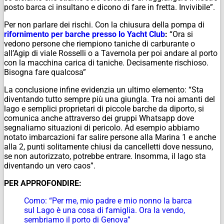
posto barca ci insultano e dicono di fare in fretta. Invivibile”.
Per non parlare dei rischi. Con la chiusura della pompa di
rifornimento per barche presso lo Yacht Club
:
“Ora si
vedono persone che riempiono taniche di carburante o
all’Agip di viale Rosselli o a Tavernola per poi andare al porto
con la macchina carica di taniche. Decisamente rischioso.
Bisogna fare qualcosa”
La conclusione infine evidenzia un ultimo elemento: “Sta
diventando tutto sempre più una giungla. Tra noi amanti del
lago e semplici proprietari di piccole barche da diporto, si
comunica anche attraverso dei gruppi Whatsapp dove
segnaliamo situazioni di pericolo. Ad esempio abbiamo
notato imbarcazioni far salire persone alla Marina 1 e anche
alla 2, punti solitamente chiusi da cancelletti dove nessuno,
se non autorizzato, potrebbe entrare. Insomma, il lago sta
diventando un vero caos”.
PER APPROFONDIRE:
Como: “Per me, mio padre e mio nonno la barca
sul Lago è una cosa di famiglia. Ora la vendo,
sembriamo il porto di Genova”