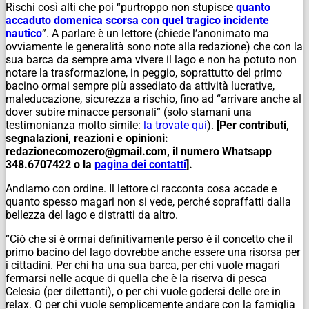
Rischi così alti che poi “purtroppo non stupisce
quanto
accaduto domenica scorsa con quel tragico incidente
nautico
”. A parlare è un lettore (chiede l’anonimato ma
ovviamente le generalità sono note alla redazione) che con la
sua barca da sempre ama vivere il lago e non ha potuto non
notare la trasformazione, in peggio, soprattutto del primo
bacino ormai sempre più assediato da attività lucrative,
maleducazione, sicurezza a rischio, fino ad “arrivare anche al
dover subire minacce personali” (solo stamani una
testimonianza molto simile:
la trovate qui
).
[Per contributi,
segnalazioni, reazioni e opinioni:
redazionecomozero@gmail.com, il numero Whatsapp
348.6707422 o la
pagina dei contatti
].
Andiamo con ordine. Il lettore ci racconta cosa accade e
quanto spesso magari non si vede, perché sopraffatti dalla
bellezza del lago e distratti da altro.
“Ciò che si è ormai definitivamente perso è il concetto che il
primo bacino del lago dovrebbe anche essere una risorsa per
i cittadini. Per chi ha una sua barca, per chi vuole magari
fermarsi nelle acque di quella che è la riserva di pesca
Celesia (per dilettanti), o per chi vuole godersi delle ore in
relax. O per chi vuole semplicemente andare con la famiglia