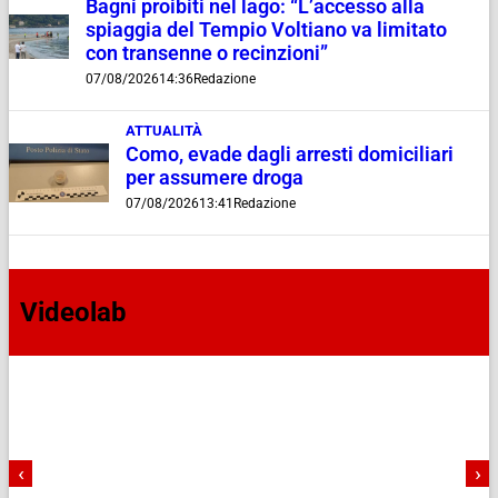
Bagni proibiti nel lago: “L’accesso alla
spiaggia del Tempio Voltiano va limitato
con transenne o recinzioni”
07/08/2026
14:36
Redazione
ATTUALITÀ
Como, evade dagli arresti domiciliari
per assumere droga
07/08/2026
13:41
Redazione
Videolab
‹
›