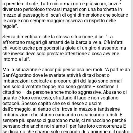
a prendere il sole. Tutto ciò ormai non è più sicuro, anzi è
diventato pericoloso trovarsi magari con una barchetta in
mezzo al passaggio di scafi di ogni dimensione che solcano
le acque con sempre maggior assenza di rispetto delle
regole”.
Senza dimenticare che la stessa situazione, dice: “La
affrontano magari gli amanti della barca a vela. C’è infatti
chi vuole uscire per godersi la gioia di un giro rilassante ma
che invece deve solo prestare attenzione a cosa avviene
intorno a lui”.
Ma la situazione è ancor più pericolosa nei moli. “A partire da
Sant’Agostino dove le svariate attività di taxi boat o
imbarcazioni dedicate a proporre giri del lago sono ormai
non solo diventate troppe, ma sono gestite – sostiene il
cittadino – da persone anche molto aggressive. Abusano di
quanto è loro concesso, sfruttano il lago e non vogliono
ostacoli. Spesso capita che se si riesce a uscire
dall’ormeggio, al rientro ci si trova in mezzo a tantissime
imbarcazioni che stanno caricando o scaricando turisti. E
sempre più spesso ci guardano male, ci minacciano perché
pensano che anche noi siamo lì per fare loro concorrenza E
se diciamo che stiamo solo cercando di raggiungere il nostro