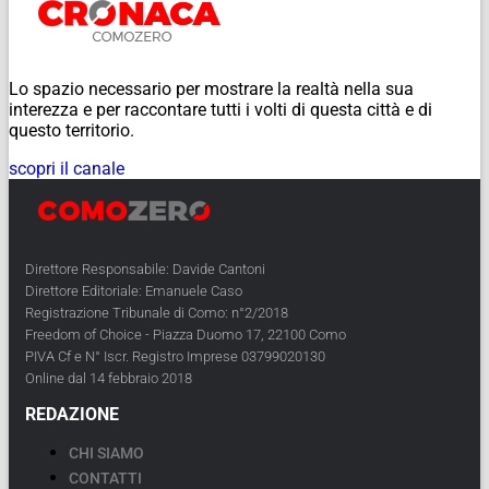
Lo spazio necessario per mostrare la realtà nella sua
interezza e per raccontare tutti i volti di questa città e di
questo territorio.
scopri il canale
Direttore Responsabile: Davide Cantoni
Direttore Editoriale: Emanuele Caso
Registrazione Tribunale di Como: n°2/2018
Freedom of Choice - Piazza Duomo 17, 22100 Como
PIVA Cf e N° Iscr. Registro Imprese 03799020130
Online dal 14 febbraio 2018
REDAZIONE
CHI SIAMO
CONTATTI