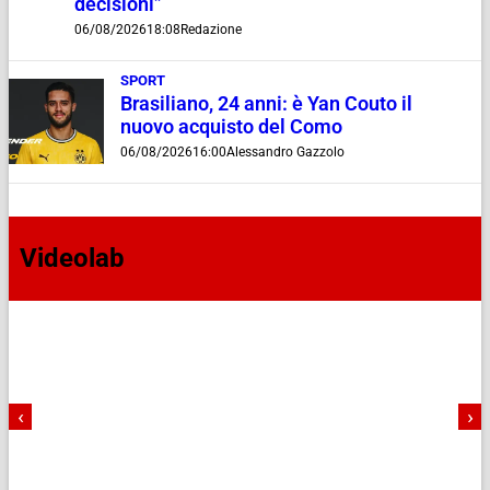
decisioni”
06/08/2026
18:08
Redazione
SPORT
Brasiliano, 24 anni: è Yan Couto il
nuovo acquisto del Como
06/08/2026
16:00
Alessandro Gazzolo
Videolab
‹
›