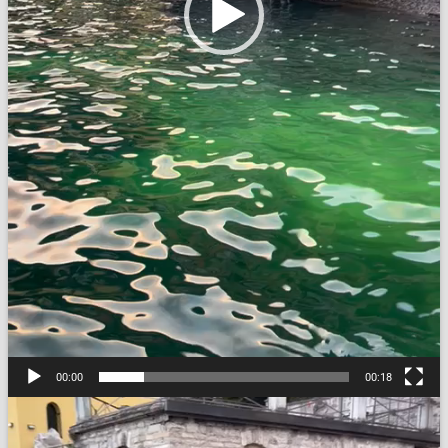
00:00
00:18
Video
Player