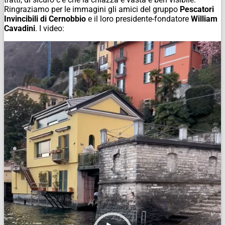
Ringraziamo per le immagini gli amici del gruppo
Pescatori
Invincibili di Cernobbio
e il loro presidente-fondatore
William
Cavadini
. I video:
Video
Player