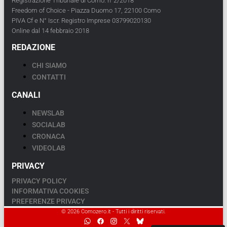
Registrazione Tribunale di Como: n°2/2018
Freedom of Choice - Piazza Duomo 17, 22100 Como
PIVA Cf e N° Iscr. Registro Imprese 03799020130
Online dal 14 febbraio 2018
REDAZIONE
CHI SIAMO
CONTATTI
CANALI
NEWSLAB
SOCIALAB
CRONACA
VIDEOLAB
PRIVACY
PRIVACY POLICY
INFORMATIVA COOKIES
PREFERENZE PRIVACY
© 2026 Comozero.it - Tutti i diritti riservati.