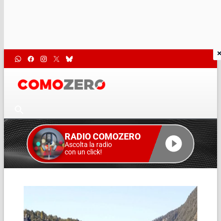
RADIO COMOZERO
Ascolta la radio
con un click!