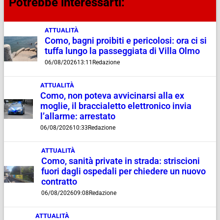
Potrebbe interessarti:
ATTUALITÀ
Como, bagni proibiti e pericolosi: ora ci si
tuffa lungo la passeggiata di Villa Olmo
06/08/2026
13:11
Redazione
ATTUALITÀ
Como, non poteva avvicinarsi alla ex
moglie, il braccialetto elettronico invia
l’allarme: arrestato
06/08/2026
10:33
Redazione
ATTUALITÀ
Como, sanità private in strada: striscioni
fuori dagli ospedali per chiedere un nuovo
contratto
06/08/2026
09:08
Redazione
ATTUALITÀ