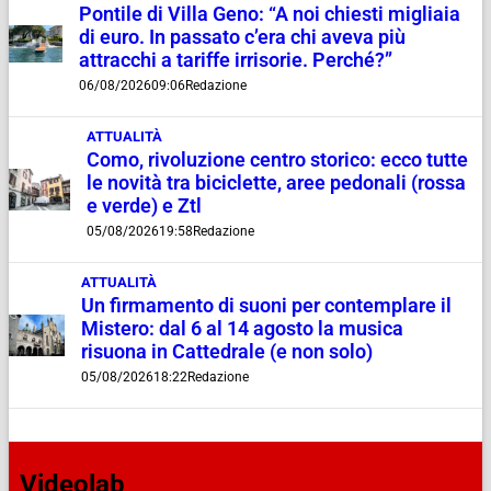
Pontile di Villa Geno: “A noi chiesti migliaia
di euro. In passato c’era chi aveva più
attracchi a tariffe irrisorie. Perché?”
06/08/2026
09:06
Redazione
ATTUALITÀ
Como, rivoluzione centro storico: ecco tutte
le novità tra biciclette, aree pedonali (rossa
e verde) e Ztl
05/08/2026
19:58
Redazione
ATTUALITÀ
Un firmamento di suoni per contemplare il
Mistero: dal 6 al 14 agosto la musica
risuona in Cattedrale (e non solo)
05/08/2026
18:22
Redazione
Videolab