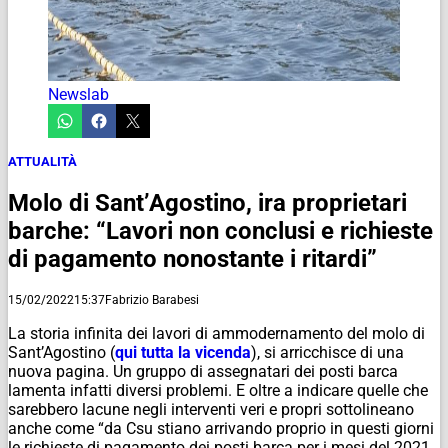
Newslab
ATTUALITÀ
Molo di Sant’Agostino, ira proprietari
barche: “Lavori non conclusi e richieste
di pagamento nonostante i ritardi”
15/02/2022
15:37
Fabrizio Barabesi
La storia infinita dei lavori di ammodernamento del molo di
Sant’Agostino (
qui tutta la vicenda
), si arricchisce di una
nuova pagina. Un gruppo di assegnatari dei posti barca
lamenta infatti diversi problemi. E oltre a indicare quelle che
sarebbero lacune negli interventi veri e propri sottolineano
anche come “da Csu stiano arrivando proprio in questi giorni
le richieste di pagamento dei posti barca per i mesi del 2021