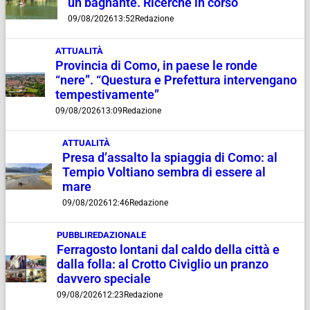
un bagnante. Ricerche in corso
09/08/2026
13:52
Redazione
ATTUALITÀ
Provincia di Como, in paese le ronde
“nere”. “Questura e Prefettura intervengano
tempestivamente”
09/08/2026
13:09
Redazione
ATTUALITÀ
Presa d’assalto la spiaggia di Como: al
Tempio Voltiano sembra di essere al
mare
09/08/2026
12:46
Redazione
PUBBLIREDAZIONALE
Ferragosto lontani dal caldo della città e
dalla folla: al Crotto Civiglio un pranzo
davvero speciale
09/08/2026
12:23
Redazione