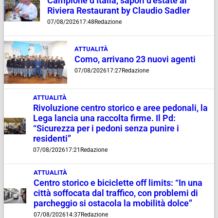
Campione d’Italia, sapori d’estate al
Riviera Restaurant by Claudio Sadler
07/08/2026
17:48
Redazione
ATTUALITÀ
Como, arrivano 23 nuovi agenti
07/08/2026
17:27
Redazione
ATTUALITÀ
Rivoluzione centro storico e aree pedonali, la
Lega lancia una raccolta firme. Il Pd:
“Sicurezza per i pedoni senza punire i
residenti”
07/08/2026
17:21
Redazione
ATTUALITÀ
Centro storico e biciclette off limits: “In una
città soffocata dal traffico, con problemi di
parcheggio si ostacola la mobilità dolce”
07/08/2026
14:37
Redazione