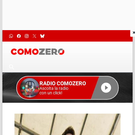
RADIO COMOZERO
Ascolta la radio
con un click!