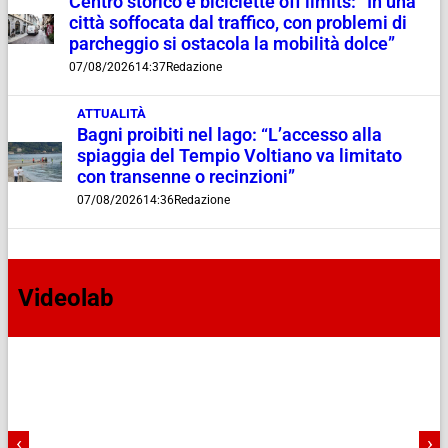
Centro storico e biciclette off limits: “In una
città soffocata dal traffico, con problemi di
parcheggio si ostacola la mobilità dolce”
07/08/2026
14:37
Redazione
ATTUALITÀ
Bagni proibiti nel lago: “L’accesso alla
spiaggia del Tempio Voltiano va limitato
con transenne o recinzioni”
07/08/2026
14:36
Redazione
Videolab
‹
›