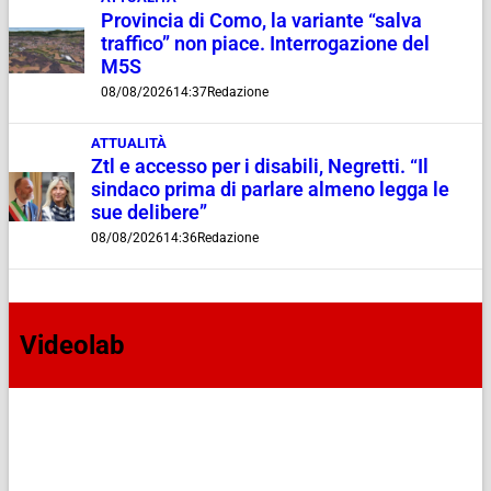
Provincia di Como, la variante “salva
traffico” non piace. Interrogazione del
M5S
08/08/2026
14:37
Redazione
ATTUALITÀ
Ztl e accesso per i disabili, Negretti. “Il
sindaco prima di parlare almeno legga le
sue delibere”
08/08/2026
14:36
Redazione
Videolab