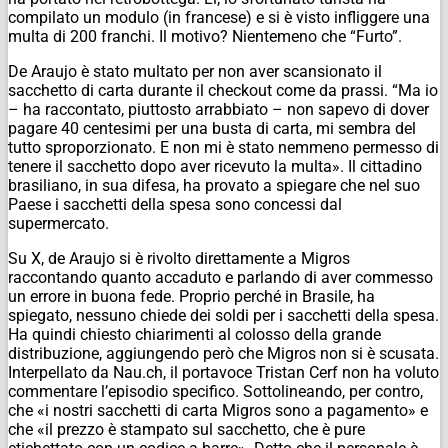
compilato un modulo (in francese) e si è visto infliggere una
multa di 200 franchi. Il motivo? Nientemeno che “Furto”.
De Araujo è stato multato per non aver scansionato il
sacchetto di carta durante il checkout come da prassi. “Ma io
– ha raccontato, piuttosto arrabbiato – non sapevo di dover
pagare 40 centesimi per una busta di carta, mi sembra del
tutto sproporzionato. E non mi è stato nemmeno permesso di
tenere il sacchetto dopo aver ricevuto la multa». Il cittadino
brasiliano, in sua difesa, ha provato a spiegare che nel suo
Paese i sacchetti della spesa sono concessi dal
supermercato.
Su X, de Araujo si è rivolto direttamente a Migros
raccontando quanto accaduto e parlando di aver commesso
un errore in buona fede. Proprio perché in Brasile, ha
spiegato, nessuno chiede dei soldi per i sacchetti della spesa.
Ha quindi chiesto chiarimenti al colosso della grande
distribuzione, aggiungendo però che Migros non si è scusata.
Interpellato da Nau.ch, il portavoce Tristan Cerf non ha voluto
commentare l’episodio specifico. Sottolineando, per contro,
che «i nostri sacchetti di carta Migros sono a pagamento» e
che «il prezzo è stampato sul sacchetto, che è pure