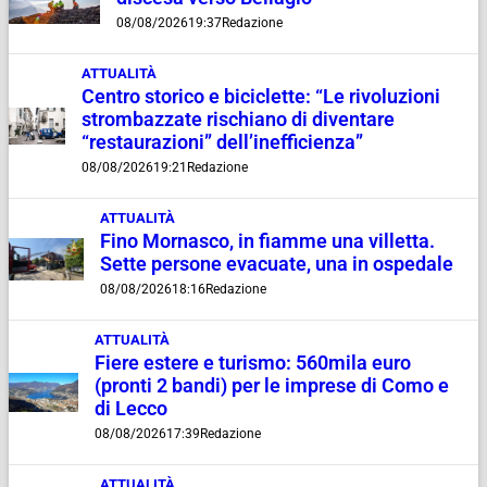
08/08/2026
19:37
Redazione
ATTUALITÀ
Centro storico e biciclette: “Le rivoluzioni
strombazzate rischiano di diventare
“restaurazioni” dell’inefficienza”
08/08/2026
19:21
Redazione
ATTUALITÀ
Fino Mornasco, in fiamme una villetta.
Sette persone evacuate, una in ospedale
08/08/2026
18:16
Redazione
ATTUALITÀ
Fiere estere e turismo: 560mila euro
(pronti 2 bandi) per le imprese di Como e
di Lecco
08/08/2026
17:39
Redazione
ATTUALITÀ