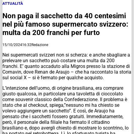
ATTUALITÀ
Non paga il sacchetto da 40 centesimi
nel più famoso supermercato svizzero:
multa da 200 franchi per furto
15/10/2024
16:32
Redazione
Nei supermercati svizzeri non si scherza: e anche sbagliare a
prelevare un sacchetto può costare una multa da 200
franchi. E’ quanto accaduto alla Migros presso la stazione di
Cornavin, dove Renan de Araujo – che ha raccontato la storia
sul social X – si è fermato per qualche acquisto.
L’intenzione dell’uomo, di origine brasiliana, era comprare
giusto qualcosa, in particolare una tavoletta di cioccolato
come souvenir classico della Confederazione. Il problema è
stato che al checkout, spiega,”nessuno mi ha chiesto se
volevo aggiungere un sacchetto”. E così, de Araujo ha
pensato che i sacchetti fossero gratuiti. Immediatamente,
però, il personale della filiale ha fermato il cittadino
brasiliano e, dopo avergli chiesto di mostrare lo scontrino, lo
ha portato nel retrobottega. Lì, lo sfortunato turista ha