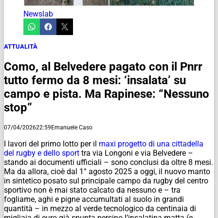
Newslab
ATTUALITÀ
Como, al Belvedere pagato con il Pnrr
tutto fermo da 8 mesi: ‘insalata’ su
campo e pista. Ma Rapinese: “Nessuno
stop”
07/04/2026
22:59
Emanuele Caso
I lavori del primo lotto per il
maxi progetto di una cittadella
del rugby e dello sport
tra via Longoni e via Belvedere –
stando ai documenti ufficiali – sono conclusi da oltre 8 mesi.
Ma da allora, cioè dal 1° agosto 2025 a oggi, il nuovo manto
in sintetico posato sul principale campo da rugby del centro
sportivo non è mai stato calcato da nessuno e – tra
fogliame, aghi e pigne accumultati al suolo in grandi
quantità – in mezzo al verde tecnologico da centinaia di
migliaia di euro già spunta persino l’insalatina matta (e