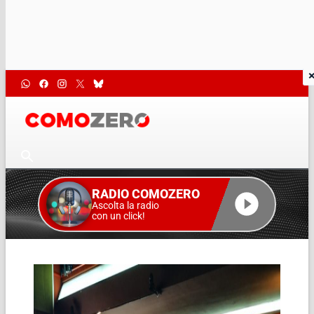
RADIO COMOZERO
Ascolta la radio
con un click!