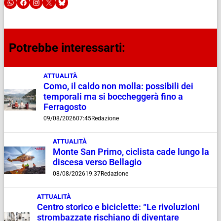
Potrebbe interessarti:
ATTUALITÀ
Como, il caldo non molla: possibili dei
temporali ma si boccheggerà fino a
Ferragosto
09/08/2026
07:45
Redazione
ATTUALITÀ
Monte San Primo, ciclista cade lungo la
discesa verso Bellagio
08/08/2026
19:37
Redazione
ATTUALITÀ
Centro storico e biciclette: “Le rivoluzioni
strombazzate rischiano di diventare