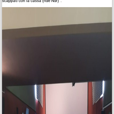
scappati con la cassa (ride
Ndr
)”.