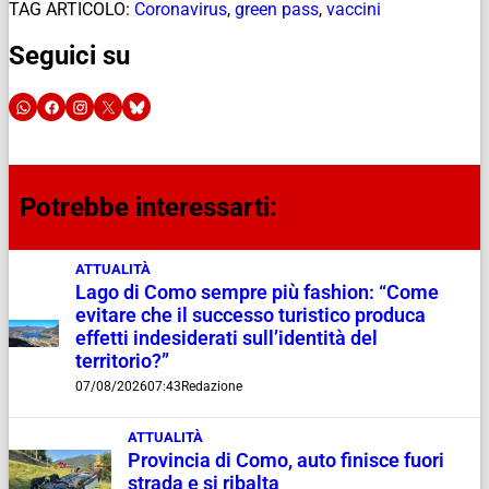
TAG ARTICOLO:
Coronavirus
,
green pass
,
vaccini
Seguici su
Potrebbe interessarti:
ATTUALITÀ
Lago di Como sempre più fashion: “Come
evitare che il successo turistico produca
effetti indesiderati sull’identità del
territorio?”
07/08/2026
07:43
Redazione
ATTUALITÀ
Provincia di Como, auto finisce fuori
strada e si ribalta