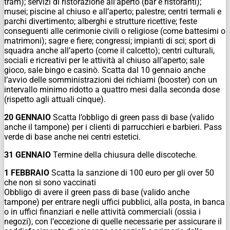
tram); servizi di ristorazione all’aperto (bar e ristoranti);
musei; piscine al chiuso e all’aperto; palestre; centri termali e
parchi divertimento; alberghi e strutture ricettive; feste
conseguenti alle cerimonie civili o religiose (come battesimi o
matrimoni); sagre e fiere; congressi; impianti di sci; sport di
squadra anche all’aperto (come il calcetto); centri culturali,
sociali e ricreativi per le attività al chiuso all’aperto; sale
gioco, sale bingo e casinò. Scatta dal 10 gennaio anche
l’avvio delle somministrazioni dei richiami (booster) con un
intervallo minimo ridotto a quattro mesi dalla seconda dose
(rispetto agli attuali cinque).
20 GENNAIO
Scatta l’obbligo di green pass di base (valido
anche il tampone) per i clienti di parrucchieri e barbieri. Pass
verde di base anche nei centri estetici.
31 GENNAIO
Termine della chiusura delle discoteche.
1 FEBBRAIO
Scatta la sanzione di 100 euro per gli over 50
che non si sono vaccinati
Obbligo di avere il green pass di base (valido anche
tampone) per entrare negli uffici pubblici, alla posta, in banca
o in uffici finanziari e nelle attività commerciali (ossia i
negozi), con l’eccezione di quelle necessarie per assicurare il