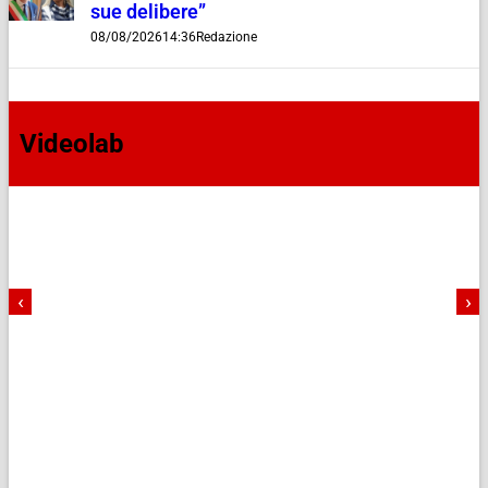
sue delibere”
08/08/2026
14:36
Redazione
Videolab
‹
›