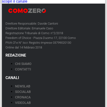
scopri il canale
Direttore Responsabile: Davide Cantoni
Direttore Editoriale: Emanuele Caso
Registrazione Tribunale di Como: n°2/2018
Freedom of Choice - Piazza Duomo 17, 22100 Como
PIVA Cf e N° Iscr. Registro Imprese 03799020130
Online dal 14 febbraio 2018
REDAZIONE
CHI SIAMO
CONTATTI
CANALI
NEWSLAB
SOCIALAB
CRONACA
VIDEOLAB