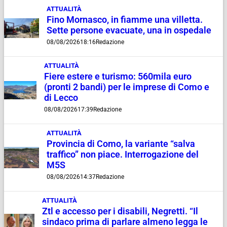
ATTUALITÀ
Fino Mornasco, in fiamme una villetta.
Sette persone evacuate, una in ospedale
08/08/2026
18:16
Redazione
ATTUALITÀ
Fiere estere e turismo: 560mila euro
(pronti 2 bandi) per le imprese di Como e
di Lecco
08/08/2026
17:39
Redazione
ATTUALITÀ
Provincia di Como, la variante “salva
traffico” non piace. Interrogazione del
M5S
08/08/2026
14:37
Redazione
ATTUALITÀ
Ztl e accesso per i disabili, Negretti. “Il
sindaco prima di parlare almeno legga le