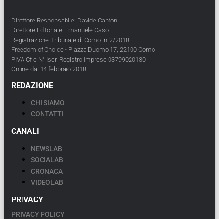
Direttore Responsabile: Davide Cantoni
Direttore Editoriale: Emanuele Caso
Registrazione Tribunale di Como: n°2/2018
Freedom of Choice - Piazza Duomo 17, 22100 Como
PIVA Cf e N° Iscr. Registro Imprese 03799020130
Online dal 14 febbraio 2018
REDAZIONE
CHI SIAMO
CONTATTI
CANALI
NEWSLAB
SOCIALAB
CRONACA
VIDEOLAB
PRIVACY
PRIVACY POLICY