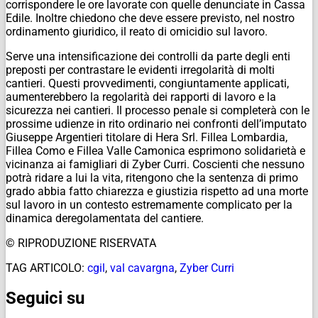
corrispondere le ore lavorate con quelle denunciate in Cassa
Edile. Inoltre chiedono che deve essere previsto, nel nostro
ordinamento giuridico, il reato di omicidio sul lavoro.
Serve una intensificazione dei controlli da parte degli enti
preposti per contrastare le evidenti irregolarità di molti
cantieri. Questi provvedimenti, congiuntamente applicati,
aumenterebbero la regolarità dei rapporti di lavoro e la
sicurezza nei cantieri. Il processo penale si completerà con le
prossime udienze in rito ordinario nei confronti dell’imputato
Giuseppe Argentieri titolare di Hera Srl. Fillea Lombardia,
Fillea Como e Fillea Valle Camonica esprimono solidarietà e
vicinanza ai famigliari di Zyber Curri. Coscienti che nessuno
potrà ridare a lui la vita, ritengono che la sentenza di primo
grado abbia fatto chiarezza e giustizia rispetto ad una morte
sul lavoro in un contesto estremamente complicato per la
dinamica deregolamentata del cantiere.
© RIPRODUZIONE RISERVATA
TAG ARTICOLO:
cgil
,
val cavargna
,
Zyber Curri
Seguici su