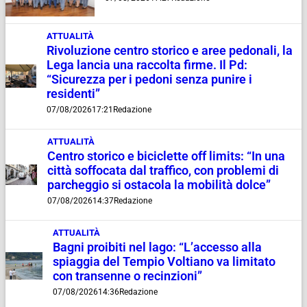
ATTUALITÀ
Rivoluzione centro storico e aree pedonali, la
Lega lancia una raccolta firme. Il Pd:
“Sicurezza per i pedoni senza punire i
residenti”
07/08/2026
17:21
Redazione
ATTUALITÀ
Centro storico e biciclette off limits: “In una
città soffocata dal traffico, con problemi di
parcheggio si ostacola la mobilità dolce”
07/08/2026
14:37
Redazione
ATTUALITÀ
Bagni proibiti nel lago: “L’accesso alla
spiaggia del Tempio Voltiano va limitato
con transenne o recinzioni”
07/08/2026
14:36
Redazione