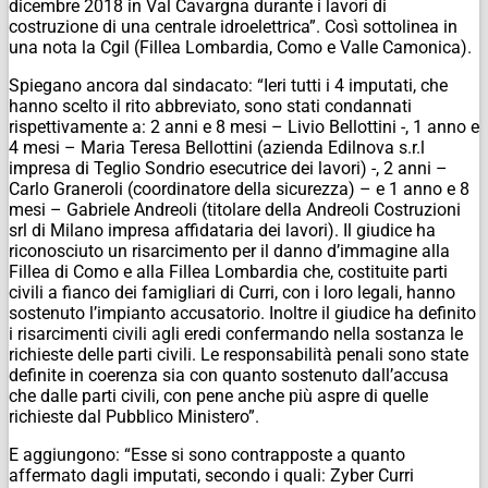
dicembre 2018 in Val Cavargna durante i lavori di
costruzione di una centrale idroelettrica”. Così sottolinea in
una nota la Cgil (Fillea Lombardia, Como e Valle Camonica).
Spiegano ancora dal sindacato: “Ieri tutti i 4 imputati, che
hanno scelto il rito abbreviato, sono stati condannati
rispettivamente a: 2 anni e 8 mesi – Livio Bellottini -, 1 anno e
4 mesi – Maria Teresa Bellottini (azienda Edilnova s.r.l
impresa di Teglio Sondrio esecutrice dei lavori) -, 2 anni –
Carlo Graneroli (coordinatore della sicurezza) – e 1 anno e 8
mesi – Gabriele Andreoli (titolare della Andreoli Costruzioni
srl di Milano impresa affidataria dei lavori). Il giudice ha
riconosciuto un risarcimento per il danno d’immagine alla
Fillea di Como e alla Fillea Lombardia che, costituite parti
civili a fianco dei famigliari di Curri, con i loro legali, hanno
sostenuto l’impianto accusatorio. Inoltre il giudice ha definito
i risarcimenti civili agli eredi confermando nella sostanza le
richieste delle parti civili. Le responsabilità penali sono state
definite in coerenza sia con quanto sostenuto dall’accusa
che dalle parti civili, con pene anche più aspre di quelle
richieste dal Pubblico Ministero”.
E aggiungono: “Esse si sono contrapposte a quanto
affermato dagli imputati, secondo i quali: Zyber Curri