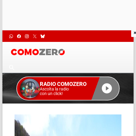
RADIO COMOZERO
Ascolta la radio
con un click!