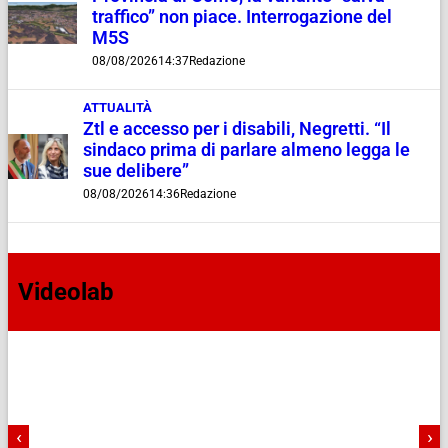
traffico” non piace. Interrogazione del
M5S
08/08/2026
14:37
Redazione
ATTUALITÀ
Ztl e accesso per i disabili, Negretti. “Il
sindaco prima di parlare almeno legga le
sue delibere”
08/08/2026
14:36
Redazione
Videolab
‹
›