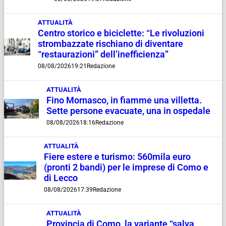
ATTUALITÀ
Centro storico e biciclette: “Le rivoluzioni
strombazzate rischiano di diventare
“restaurazioni” dell’inefficienza”
08/08/2026
19:21
Redazione
ATTUALITÀ
Fino Mornasco, in fiamme una villetta.
Sette persone evacuate, una in ospedale
08/08/2026
18:16
Redazione
ATTUALITÀ
Fiere estere e turismo: 560mila euro
(pronti 2 bandi) per le imprese di Como e
di Lecco
08/08/2026
17:39
Redazione
ATTUALITÀ
Provincia di Como, la variante “salva